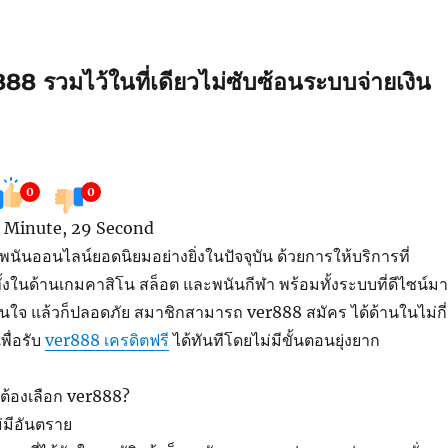
88 รวมไว้ในที่เดียวไม่ซับซ้อนระบบจ่ายเงิน
0
0
 Minute, 29 Second
พนันออนไลน์ยอดนิยมอย่างยิ่งในปัจจุบัน ด้วยการให้บริการที่
้งในด้านเกมคาสิโน สล็อต และพนันกีฬา พร้อมทั้งระบบที่ดีไซน์มา
วทันใจ แล้วก็ปลอดภัย สมาชิกสามารถ ver888 สมัคร ได้ด้านในไม่กี่
พื่อรับ
ver888 เครดิตฟรี
ได้ทันทีโดยไม่มีขั้นตอนยุ่งยาก
ต้องเลือก ver888?
ม่มีอันตราย