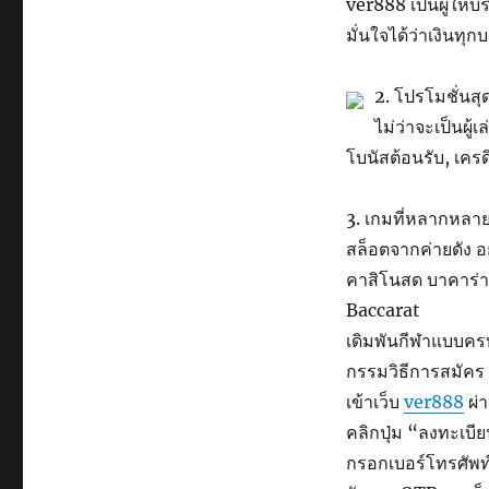
ver888 เป็นผู้ให้บ
มั่นใจได้ว่าเงิน
2. โปรโมชั่นสุด
ไม่ว่าจะเป็นผู
โบนัสต้อนรับ, เคร
3. เกมที่หลากหลา
สล็อตจากค่ายดัง 
คาสิโนสด บาคาร่า 
Baccarat
เดิมพันกีฬาแบบครบ
กรรมวิธีการสมัคร 
เข้าเว็บ
ver888
ผ่
คลิกปุ่ม “ลงทะเบ
กรอกเบอร์โทรศัพท์ 