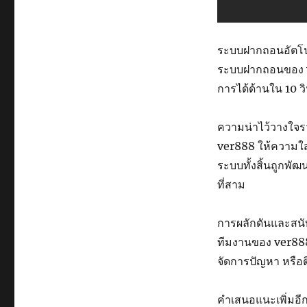
ระบบฝากถอนอัตโนมั
ระบบฝากถอนของ ve
การได้ด้านใน 10 วิ
ความน่าไว้วางใจร
ver888 ให้ความใ
ระบบทั้งสิ้นถูกพั
ที่สาม
การผลักดันและสนับ
ทีมงานของ ver888
จัดการปัญหา หรือ
คำเสนอแนะเพิ่มอ