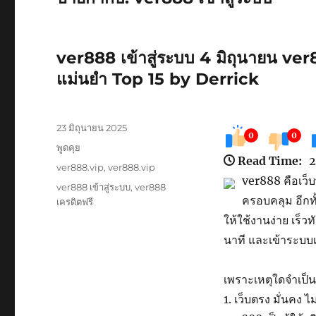
ver888 เข้าสู่ระบบ 4 มิถุนายน ver8
แม่นยำ Top 15 by Derrick
เขียน
23 มิถุนายน 2025
0
0
เมื่อ
รูป
พูดคุย
Read Time:
2
แบบ
หมวด
ver888.vip
,
ver888.vip
เรื่อง
ver888 คือเว็บ
หมู่
ป้าย
ver888 เข้าสู่ระบบ
,
ver888
ครอบคลุม อีกทั
กำกับ
เครดิตฟรี
ให้ใช้งานง่าย เร็
นาที และเข้าระบบเ
เพราะเหตุใดจำเป็น
1. เว็บตรง มั่นคง ไ