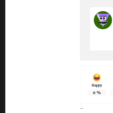
Happy
0
%
…