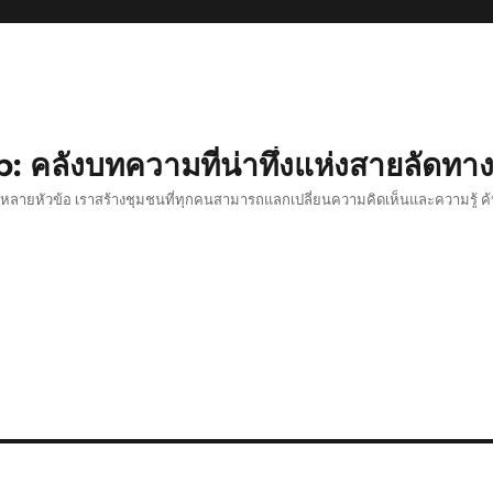
คลังบทความที่น่าทึ่งแห่งสายลัดทาง
หัวข้อ เราสร้างชุมชนที่ทุกคนสามารถแลกเปลี่ยนความคิดเห็นและความรู้ ค้นพบบทค