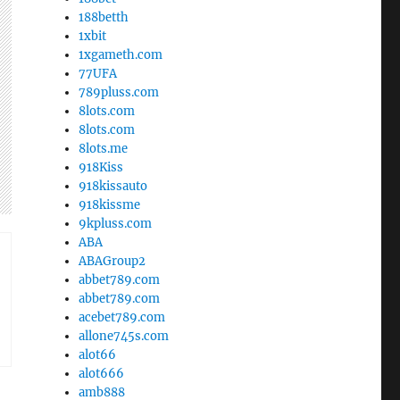
188betth
1xbit
1xgameth.com
77UFA
789pluss.com
8lots.com
8lots.com
8lots.me
918Kiss
918kissauto
918kissme
9kpluss.com
ABA
ABAGroup2
abbet789.com
abbet789.com
acebet789.com
allone745s.com
alot66
alot666
amb888