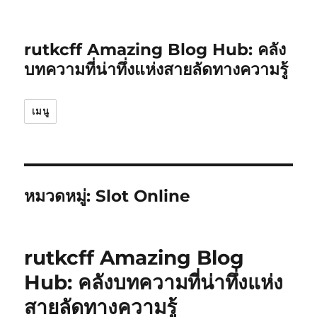
rutkcff Amazing Blog Hub: คลัง
บทความที่น่าทึ่งแห่งสายลัดทางความรู้
เมนู
หมวดหมู่:
Slot Online
rutkcff Amazing Blog
Hub: คลังบทความที่น่าทึ่งแห่ง
สายลัดทางความรู้