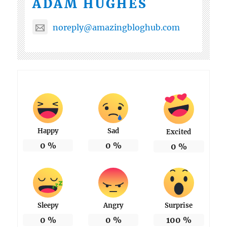
ADAM HUGHES
noreply@amazingbloghub.com
Happy
Sad
Excited
0
%
0
%
0
%
Sleepy
Angry
Surprise
0
%
0
%
100
%