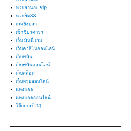
หวยฮานอย vip
หวยฮิต88
เกมยิงปลา
เซ็กซี่บาคาร่า
เว็บ มันนี่ เกม
เว็บคาสิโนออนไลน์
เว็บพนัน
เว็บพนันออนไลน์
เว็บสล็อต
เว็บหวยออนไลน์
แทงบอล
แทงบอลออนไลน์
โจ๊กเกอร์123