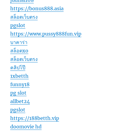
judhai168
https://bonus888.asia
สล็อตเว็บตรง
pgslot
https://www.pussy888fun.vip
บาคาร่า
สล็อตxo
สล็อตเว็บตรง
คลิปโป๊
1xbetth
funny18
pg slot
allbet24
pgslot
https://188betth.vip
doomovie hd