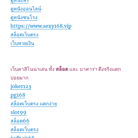
ดูหนังฟรี
ดูหนังออนไลน์
ดูหนังชนโรง
https://www.sexy168.vip
สล็อตเว็บตรง
เว็บหวยเงิน
เว็บคาสิโนน่าเล่น ทั้ง
สล็อต
และ
บาคาร่า
ตึงจริงแตก
บ่อยมาก
joker123
pg168
สล็อตเว็บตรง แตกง่าย
slot99
สล็อต66
สล็อตเว็บตรง