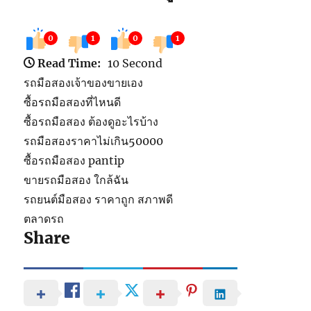
0
1
0
1
Read Time:
10 Second
รถมือสองเจ้าของขายเอง
ซื้อรถมือสองที่ไหนดี
ซื้อรถมือสอง ต้องดูอะไรบ้าง
รถมือสองราคาไม่เกิน50000
ซื้อรถมือสอง pantip
ขายรถมือสอง ใกล้ฉัน
รถยนต์มือสอง ราคาถูก สภาพดี
ตลาดรถ
Share