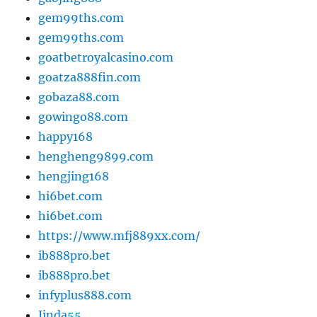
gem99ths.com
gem99ths.com
goatbetroyalcasino.com
goatza888fin.com
gobaza88.com
gowingo88.com
happy168
hengheng9899.com
hengjing168
hi6bet.com
hi6bet.com
https://www.mfj889xx.com/
ib888pro.bet
ib888pro.bet
infyplus888.com
Jinda55