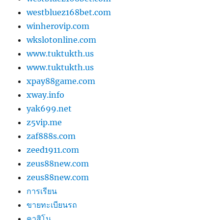
westbluez168bet.com
winherovip.com
wkslotonline.com
www.tuktukth.us
www.tuktukth.us
xpay88game.com
xway.info
yak699.net
z5vip.me
zaf888s.com
zeed1911.com
zeus88new.com
zeus88new.com
การเรียน
ขายทะเบียนรถ
คาสิโน