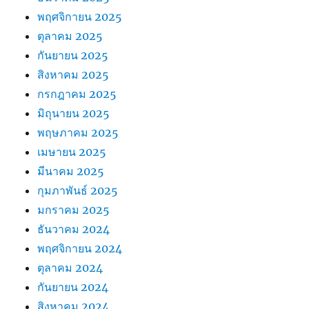
พฤศจิกายน 2025
ตุลาคม 2025
กันยายน 2025
สิงหาคม 2025
กรกฎาคม 2025
มิถุนายน 2025
พฤษภาคม 2025
เมษายน 2025
มีนาคม 2025
กุมภาพันธ์ 2025
มกราคม 2025
ธันวาคม 2024
พฤศจิกายน 2024
ตุลาคม 2024
กันยายน 2024
สิงหาคม 2024