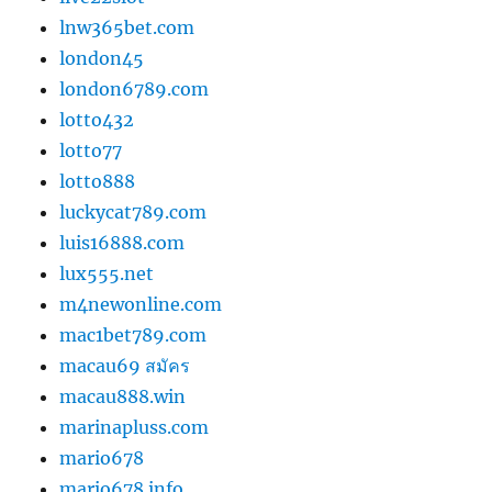
lnw365bet.com
london45
london6789.com
lotto432
lotto77
lotto888
luckycat789.com
luis16888.com
lux555.net
m4newonline.com
mac1bet789.com
macau69 สมัคร
macau888.win
marinapluss.com
mario678
mario678.info