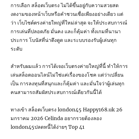
การเลือก สล็อตเว็บตรง ไม่ได้ขึ้นอยู่กับความสวยสด
งดงามของหน้าเว็บหรือคำชวนเชื่อเพียงอย่างเดียว แต่
ว่า เว็บไซต์ตรงค่ายใหญ่ที่ใหม่ล่าสุด จะให้ประสบการณ์
การเล่นที่ปลอดภัย มั่นคง และก็คุ้มค่า ทั้งเกมที่นานา
ประการ โบนัสที่น่าดึงดูด และระบบรองรับผู้เล่นทุก
ระดับ
สำหรับผมแล้ว การได้เจอเว็บตรงค่ายใหญ่ที่นี้ ทำให้การ
เล่นสล็อตออนไลน์ไม่ใช่แค่เรื่องของโชค แต่ว่าเปลี่ยน
เป็น การลงทุนที่สนุกและก็คุ้มค่า และมั่นใจว่าผู้เล่นทุก
คนสามารถสัมผัสประสบการณ์เดียวกันนี้ได้
ทางเข้า สล็อตเว็บตรง london45 Happy168.uk 26
มกราคม 2026 Celinda อยากรวยต้องลอง
london45ปลดหนี้ได้ง่ายๆ Top 41