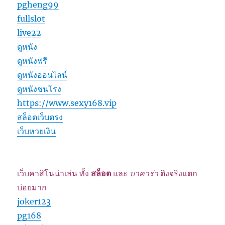
pgheng99
fullslot
live22
ดูหนัง
ดูหนังฟรี
ดูหนังออนไลน์
ดูหนังชนโรง
https://www.sexy168.vip
สล็อตเว็บตรง
เว็บหวยเงิน
เว็บคาสิโนน่าเล่น ทั้ง
สล็อต
และ
บาคาร่า
ตึงจริงแตก
บ่อยมาก
joker123
pg168