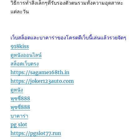
วิธีการทำสิ่งเล็กๆที่รับรองตัวตนรวมทั้งความอุตสาหะ
แต่ละวัน
เว็บสล็อตและบาคาร่าของโครตดีเว็บนี้เล่นแล้วรวยจัดๆ
918kiss
ดูหนังออนไลน์
สล็อตเว็บตรง
https://sagame168th.in
https://joker123auto.com
ดูหนัง
พุซซี่888
พุซซี่888
บาคาร่า
pg slot
https://pgslot77.run