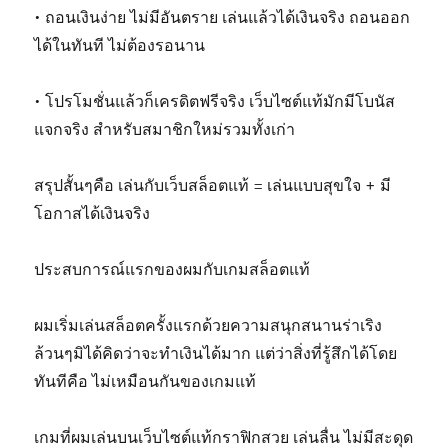
• ถอนเงินง่าย ไม่มีอันตราย เล่นแล้วได้เงินจริง ถอนออก
ได้ในทันที ไม่ต้องรอนาน
• โปรโมชั่นแล้วก็เครดิตฟรีจริง เว็บไซต์แท้มักมีโบนัส
แจกจริง สำหรับสมาชิกใหม่รวมทั้งเก่า
สรุปสั้นๆคือ เล่นกับเว็บสล็อตแท้ = เล่นแบบสุขใจ + มี
โอกาสได้เงินจริง
ประสบการณ์แรกของผมกับเกมสล็อตแท้
ผมเริ่มเล่นสล็อตครั้งแรกด้วยความสนุกสนานร่าเริง
ล้วนๆมิได้คิดว่าจะทำเงินได้มาก แต่ว่าสิ่งที่รู้สึกได้โดย
ทันทีคือ ไม่เหมือนกันของเกมแท้
เกมที่ผมเล่นบนเว็บไซต์แท้กราฟิกสวย เล่นลื่น ไม่มีสะดุด