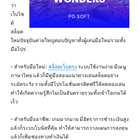
ว่า
เว็บไซ
ต์
สล็อต
ใหม่ปัจจุบันค่ายใหญ่ตอบปัญหาทั้งผู้เล่นมือใหม่รวมทั้ง
มือโปร
• สำหรับมือใหม่:
สล็อตเว็บตรง
ระบบใช้งานง่าย มีเมนู
ภาษาไทย แล้วก็มีคู่มือสอนแนวทางเล่นสล็อตอย่าง
ระมัดระวัง รวมทั้งมีโปรโมชั่นเครดิตฟรีให้ทดลองเล่น
ทำให้เกิดความรู้สึกไม่เป็นอันตรายรวมทั้งเข้าใจเกมได้
เร็ว
• สำหรับมืออาชีพ: เกมมากมาย มีอัตราการชำระเงินสูง
แล้วก็ระบบโบนัสที่คุ้ม ทำให้สามารถวางแผนการลงทุน
แล้วก็เพิ่มช่องทางทำเงินได้