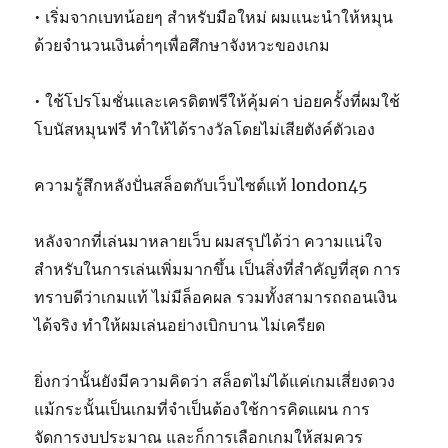
• เริ่มจากเบทน้อยๆ สำหรับมือใหม่ ผมแนะนำให้หมุน
ด้วยจำนวนเงินต่ำๆเพื่อศึกษาจังหวะของเกม
• ใช้โปรโมชั่นและเครดิตฟรีให้คุ้มค่า บ่อยครั้งที่ผมใช้
โบนัสหมุนฟรี ทำให้ได้รางวัลโดยไม่เสียตังค์ตัวเอง
ความรู้สึกหลังปั่นสล็อตกับเว็บไซต์แท้ london45
หลังจากที่เล่นมาหลายเว็บ ผมสรุปได้ว่า ความแน่ใจ
สำหรับในการเล่นเพิ่มมากขึ้น เป็นสิ่งที่สำคัญที่สุด การ
ทราบดีว่าเกมแท้ ไม่มีล็อคผล รวมทั้งสามารถถอนเงิน
ได้จริง ทำให้ผมเล่นอย่างเบิกบาน ไม่เครียด
ยิ่งกว่านั้นยังมีความคิดว่า สล็อตไม่ได้แค่เกมเสี่ยงดวง
แม้กระนั้นเป็นเกมที่จำเป็นต้องใช้การคิดแผน การ
จัดการงบประมาณ และก็การเลือกเกมให้สมควร