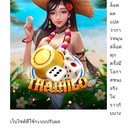
ล็อค
ผล
แปล
ว่ากา
รหมุน
สล็อต
ทุก
ครั้งมี
โอกา
สชนะ
จริง
ไม่
ราวกั
บบาง
เว็บไซต์ที่ใช้ระบบปรับผล