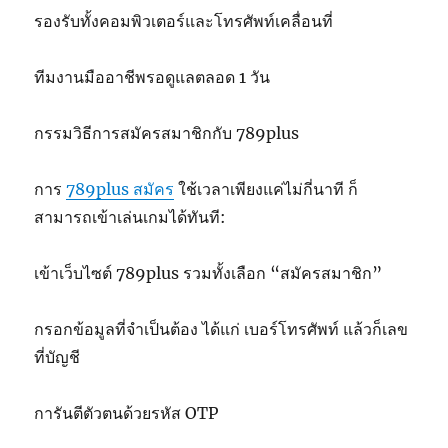
รองรับทั้งคอมพิวเตอร์และโทรศัพท์เคลื่อนที่
ทีมงานมืออาชีพรอดูแลตลอด 1 วัน
กรรมวิธีการสมัครสมาชิกกับ 789plus
การ
789plus สมัคร
ใช้เวลาเพียงแค่ไม่กี่นาที ก็
สามารถเข้าเล่นเกมได้ทันที:
เข้าเว็บไซต์ 789plus รวมทั้งเลือก “สมัครสมาชิก”
กรอกข้อมูลที่จำเป็นต้อง ได้แก่ เบอร์โทรศัพท์ แล้วก็เลข
ที่บัญชี
การันตีตัวตนด้วยรหัส OTP