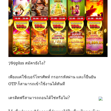
789plus สมัครยังไง?
เพียงแค่ใช้เบอร์โทรศัพท์ กรอกรหัสผ่าน และก็ยืนยัน
OTP ก็สามารถเข้าใช้งานได้ทันที
เครดิตฟรีสามารถถอนได้ใช่หรือไม่?