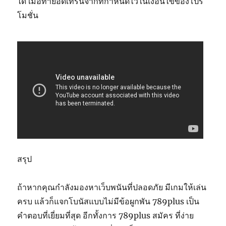
ได้ เมื่อทำยอดเทิร์นจากที่กำหนดไว้ในเงื่อนไขของโปร
โมชั่น
สรุป
ถ้าหากคุณกำลังมองหาเว็บพนันที่ปลอดภัย มีเกมให้เล่น
ครบ แล้วก็แจกโบนัสแบบไม่มีข้อผูกพัน 789plus เป็น
คำตอบที่เยี่ยมที่สุด อีกทั้งการ 789plus สมัคร ที่ง่าย