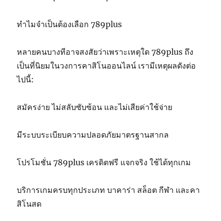
ทำไมจำเป็นต้องเลือก 789plus
หลายคนบางทีอาจสงสัยว่าเพราะเหตุใด 789plus ถึง
เป็นที่นิยมในวงการคาสิโนออนไลน์ เรามีเหตุผลดังต่อ
ไปนี้:
สมัครง่าย ไม่สลับซับซ้อน และไม่เสียค่าใช้จ่าย
มีระบบระเบียบความปลอดภัยมาตรฐานสากล
โปรโมชั่น 789plus เครดิตฟรี แจกจริง ใช้ได้ทุกเกม
บริการเกมครบทุกประเภท บาคาร่า สล็อต กีฬา และคา
สิโนสด