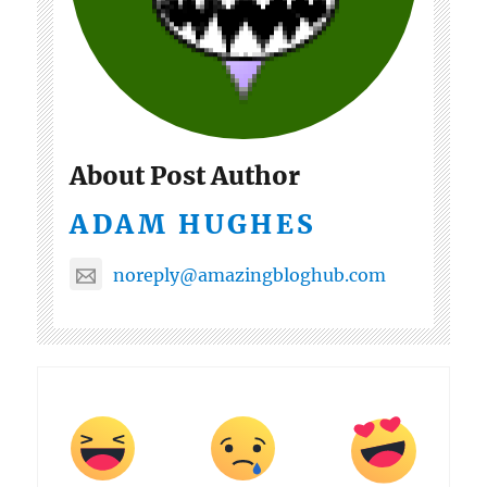
About Post Author
ADAM HUGHES
noreply@amazingbloghub.com