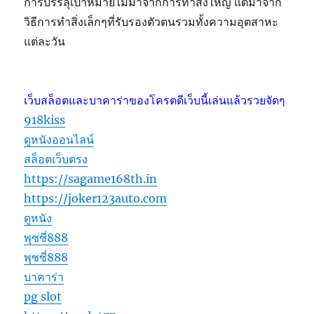
การบรรลุเป้าหมายไม่มาจากการทำสิ่งใหญ่ แต่มาจาก
วิธีการทำสิ่งเล็กๆที่รับรองตัวตนรวมทั้งความอุตสาหะ
แต่ละวัน
เว็บสล็อตและบาคาร่าของโครตดีเว็บนี้เล่นแล้วรวยจัดๆ
918kiss
ดูหนังออนไลน์
สล็อตเว็บตรง
https://sagame168th.in
https://joker123auto.com
ดูหนัง
พุซซี่888
พุซซี่888
บาคาร่า
pg slot