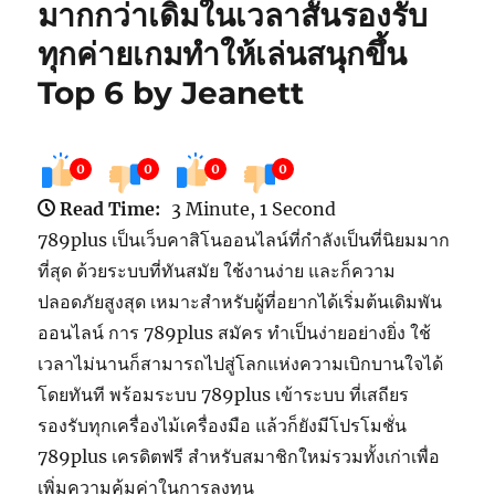
มากกว่าเดิมในเวลาสั้นรองรับ
ทุกค่ายเกมทำให้เล่นสนุกขึ้น
Top 6 by Jeanett
0
0
0
0
Read Time:
3 Minute, 1 Second
789plus เป็นเว็บคาสิโนออนไลน์ที่กำลังเป็นที่นิยมมาก
ที่สุด ด้วยระบบที่ทันสมัย ใช้งานง่าย และก็ความ
ปลอดภัยสูงสุด เหมาะสำหรับผู้ที่อยากได้เริ่มต้นเดิมพัน
ออนไลน์ การ 789plus สมัคร ทำเป็นง่ายอย่างยิ่ง ใช้
เวลาไม่นานก็สามารถไปสู่โลกแห่งความเบิกบานใจได้
โดยทันที พร้อมระบบ 789plus เข้าระบบ ที่เสถียร
รองรับทุกเครื่องไม้เครื่องมือ แล้วก็ยังมีโปรโมชั่น
789plus เครดิตฟรี สำหรับสมาชิกใหม่รวมทั้งเก่าเพื่อ
เพิ่มความคุ้มค่าในการลงทุน