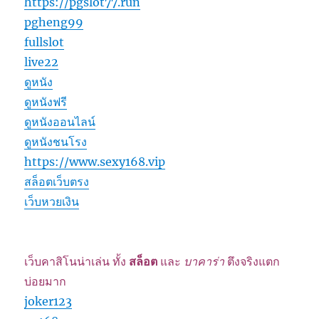
https://pgslot77.run
pgheng99
fullslot
live22
ดูหนัง
ดูหนังฟรี
ดูหนังออนไลน์
ดูหนังชนโรง
https://www.sexy168.vip
สล็อตเว็บตรง
เว็บหวยเงิน
เว็บคาสิโนน่าเล่น ทั้ง
สล็อต
และ
บาคาร่า
ตึงจริงแตก
บ่อยมาก
joker123