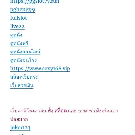
https://pgslot77.run
pgheng99
fullslot
live22
ดูหนัง
ดูหนังฟรี
ดูหนังออนไลน์
ดูหนังชนโรง
https://www.sexy168.vip
สล็อตเว็บตรง
เว็บหวยเงิน
เว็บคาสิโนน่าเล่น ทั้ง
สล็อต
และ
บาคาร่า
ตึงจริงแตก
บ่อยมาก
joker123