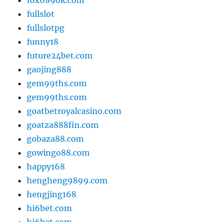
fullslot
fullslotpg
funny18
future24bet.com
gaojing888
gem99ths.com
gem99ths.com
goatbetroyalcasino.com
goatza888fin.com
gobaza88.com
gowingo88.com
happy168
hengheng9899.com
hengjing168
hi6bet.com
hi6bet.com