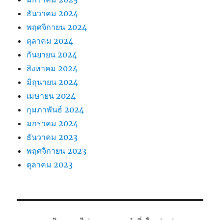
ธันวาคม 2024
พฤศจิกายน 2024
ตุลาคม 2024
กันยายน 2024
สิงหาคม 2024
มิถุนายน 2024
เมษายน 2024
กุมภาพันธ์ 2024
มกราคม 2024
ธันวาคม 2023
พฤศจิกายน 2023
ตุลาคม 2023