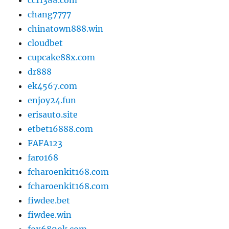
chang7777
chinatown888.win
cloudbet
cupcake88x.com
dr888
ek4567.com
enjoy24.fun
erisauto.site
etbet16888.com
FAFA123
faro168
fcharoenkit168.com
fcharoenkit168.com
fiwdee.bet
fiwdee.win
fox689ok.com