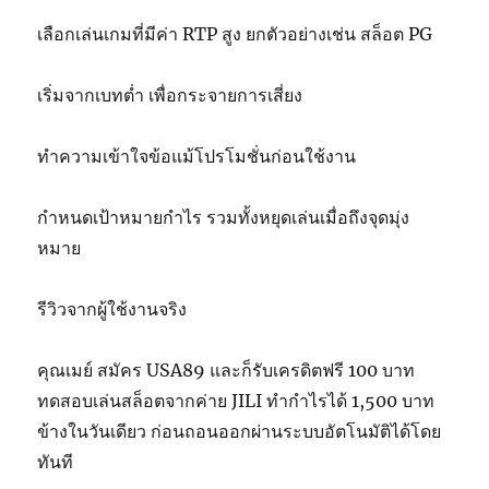
เลือกเล่นเกมที่มีค่า RTP สูง ยกตัวอย่างเช่น สล็อต PG
เริ่มจากเบทต่ำ เพื่อกระจายการเสี่ยง
ทำความเข้าใจข้อแม้โปรโมชั่นก่อนใช้งาน
กำหนดเป้าหมายกำไร รวมทั้งหยุดเล่นเมื่อถึงจุดมุ่ง
หมาย
รีวิวจากผู้ใช้งานจริง
คุณเมย์ สมัคร USA89 และก็รับเครดิตฟรี 100 บาท
ทดสอบเล่นสล็อตจากค่าย JILI ทำกำไรได้ 1,500 บาท
ข้างในวันเดียว ก่อนถอนออกผ่านระบบอัตโนมัติได้โดย
ทันที