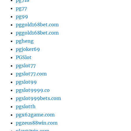
pg77
pg99
pggold168bet.com
pggold168bet.com
pgheng
pgjoker69
PGSlot
pgslot77
pgslot77.com
pgslot99
pgslot9999.co
pgslot999bets.com
pgslotth
pgx62game.com
pgzeus88win.com
play97vip.com