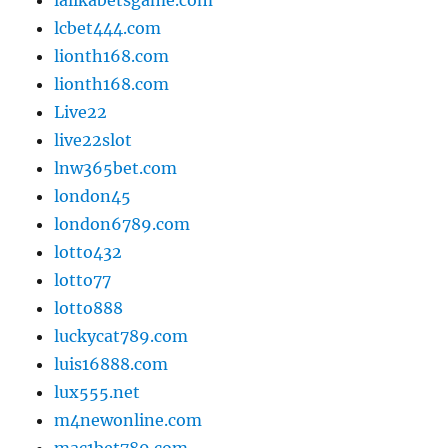
lcbet444.com
lionth168.com
lionth168.com
Live22
live22slot
lnw365bet.com
london45
london6789.com
lotto432
lotto77
lotto888
luckycat789.com
luis16888.com
lux555.net
m4newonline.com
mac1bet789.com