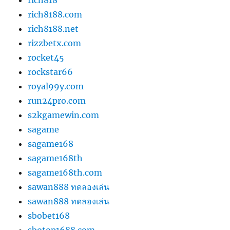
rich8188.com
rich8188.net
rizzbetx.com
rocket45
rockstar66
royal99y.com
run24pro.com
s2kgamewin.com
sagame
sagame168
sagame168th
sagame168th.com
sawan888 ทดลองเล่น
sawan888 ทดลองเล่น
sbobet168
sbotop1688.com