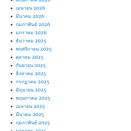
เมษายน 2026
มีนาคม 2026
กุมภาพันธ์ 2026
มกราคม 2026
ธันวาคม 2025
พฤศจิกายน 2025
ตุลาคม 2025
กันยายน 2025
สิงหาคม 2025
กรกฎาคม 2025
มิถุนายน 2025
พฤษภาคม 2025
เมษายน 2025
มีนาคม 2025
กุมภาพันธ์ 2025
มกราคม 2025