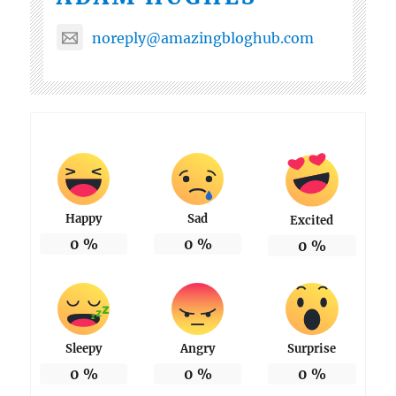
noreply@amazingbloghub.com
Happy
Sad
Excited
0
%
0
%
0
%
Sleepy
Angry
Surprise
0
%
0
%
0
%