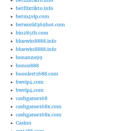
betflixtikto.info
betm4vip.com
betworld369hot.com
bio285th.com
bluewin8888.info
bluewin8888.info
bonanza99
bonus888
boonlert1688.com
bwvip4.com
bwvip4.com
cashgame168
cashgame168x.com
cashgame168x.com
Casino
cc11388.com