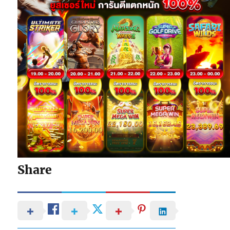
Share