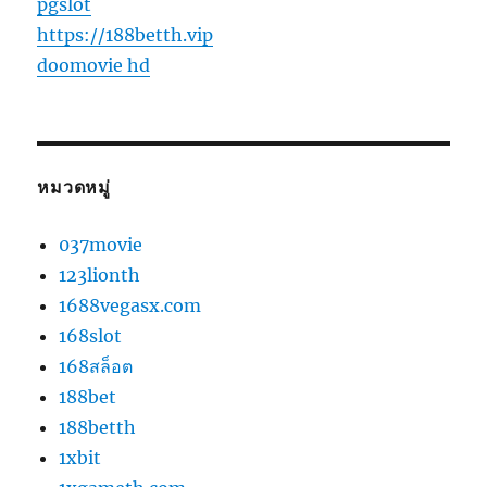
pgslot
https://188betth.vip
doomovie hd
หมวดหมู่
037movie
123lionth
1688vegasx.com
168slot
168สล็อต
188bet
188betth
1xbit