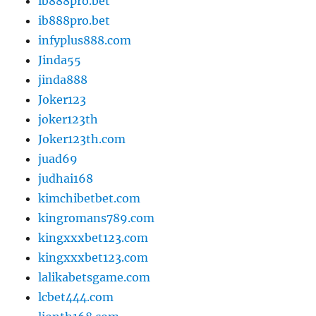
ib888pro.bet
ib888pro.bet
infyplus888.com
Jinda55
jinda888
Joker123
joker123th
Joker123th.com
juad69
judhai168
kimchibetbet.com
kingromans789.com
kingxxxbet123.com
kingxxxbet123.com
lalikabetsgame.com
lcbet444.com