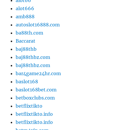
alot66
alot666
amb888
autoslot16888.com
ba88th.com
Baccarat
baj88thb
baj88thbz.com
baj88thbz.com
bar4game24hr.com
baslot168
baslot168bet.com
betboxclubs.com
betflixtikto
betflixtikto.info
betflixtikto.info