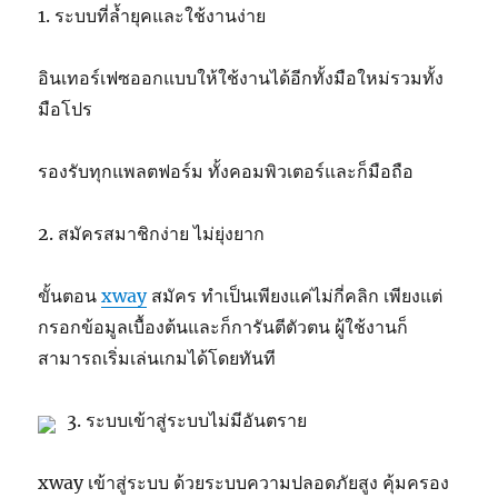
1. ระบบที่ล้ำยุคและใช้งานง่าย
อินเทอร์เฟซออกแบบให้ใช้งานได้อีกทั้งมือใหม่รวมทั้ง
มือโปร
รองรับทุกแพลตฟอร์ม ทั้งคอมพิวเตอร์และก็มือถือ
2. สมัครสมาชิกง่าย ไม่ยุ่งยาก
ขั้นตอน
xway
สมัคร ทำเป็นเพียงแค่ไม่กี่คลิก เพียงแต่
กรอกข้อมูลเบื้องต้นและก็การันตีตัวตน ผู้ใช้งานก็
สามารถเริ่มเล่นเกมได้โดยทันที
3. ระบบเข้าสู่ระบบไม่มีอันตราย
xway เข้าสู่ระบบ ด้วยระบบความปลอดภัยสูง คุ้มครอง