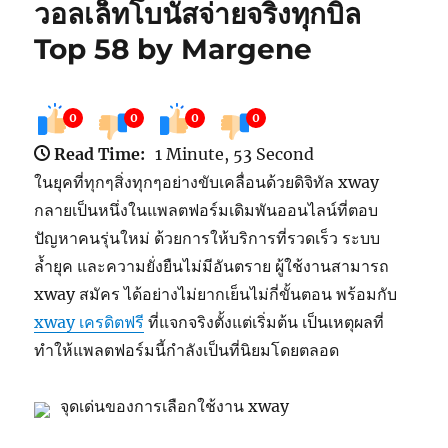
วอลเล็ทโบนัสจ่ายจริงทุกบิล
Top 58 by Margene
0
0
0
0
Read Time:
1 Minute, 53 Second
ในยุคที่ทุกๆสิ่งทุกๆอย่างขับเคลื่อนด้วยดิจิทัล xway
กลายเป็นหนึ่งในแพลตฟอร์มเดิมพันออนไลน์ที่ตอบ
ปัญหาคนรุ่นใหม่ ด้วยการให้บริการที่รวดเร็ว ระบบ
ล้ำยุค และความยั่งยืนไม่มีอันตราย ผู้ใช้งานสามารถ
xway สมัคร ได้อย่างไม่ยากเย็นไม่กี่ขั้นตอน พร้อมกับ
xway เครดิตฟรี
ที่แจกจริงตั้งแต่เริ่มต้น เป็นเหตุผลที่
ทำให้แพลตฟอร์มนี้กำลังเป็นที่นิยมโดยตลอด
จุดเด่นของการเลือกใช้งาน xway