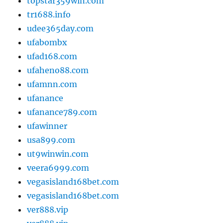
topstar359win.com
tr1688.info
udee365day.com
ufabombx
ufad168.com
ufaheno88.com
ufamnn.com
ufanance
ufanance789.com
ufawinner
usa899.com
ut9winwin.com
veera6999.com
vegasisland168bet.com
vegasisland168bet.com
ver888.vip