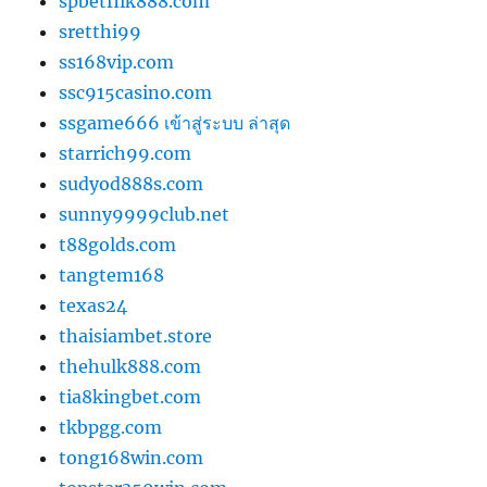
spbetflik888.com
sretthi99
ss168vip.com
ssc915casino.com
ssgame666 เข้าสู่ระบบ ล่าสุด
starrich99.com
sudyod888s.com
sunny9999club.net
t88golds.com
tangtem168
texas24
thaisiambet.store
thehulk888.com
tia8kingbet.com
tkbpgg.com
tong168win.com