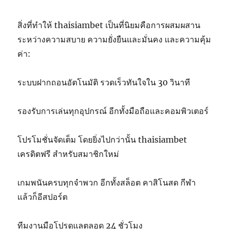
สิ่งที่ทำให้ thaisiambet เป็นที่นิยมคือการผสมผสาน
ระหว่างความสบาย ความยั่งยืนและมั่นคง และความคุ้ม
ค่า:
ระบบฝากถอนอัตโนมัติ รวดเร็วทันใจใน 30 วินาที
รองรับการเล่นทุกอุปกรณ์ อีกทั้งมือถือและคอมพิวเตอร์
โปรโมชั่นจัดเต็ม โดยยิ่งไปกว่านั้น thaisiambet
เครดิตฟรี สำหรับสมาชิกใหม่
เกมพนันครบทุกจำพวก อีกทั้งสล็อต คาสิโนสด กีฬา
แล้วก็อีสปอร์ต
ทีมงานมือโปรดูแลตลอด 24 ชั่วโมง