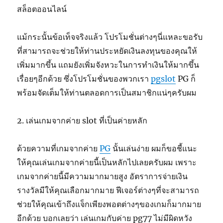
สล็อตออนไลน์
แม้กระนั้นข้อเท็จจริงแล้ว โปรโมชั่นต่างๆนี่แหละขอรับ
ที่สามารถจะช่วยให้ท่านประหยัดเงินลงทุนของคุณให้
เพิ่มมากขึ้น แถมยังเพิ่มจังหวะในการทำเงินให้มากขึ้น
เรื่อยๆอีกด้วย ซึ่งโปรโมชั่นของพวกเรา
pgslot
PG ก็
พร้อมจัดเต็มให้ท่านตลอดการเป็นสมาชิกแน่ๆครับผม
2. เล่นเกมจากค่าย slot ที่เป็นค่ายหลัก
ด้วยความที่เกมจากค่าย
PG
นั้นเล่นง่าย ผมก็ขอชี้แนะ
ให้คุณเล่นเกมจากค่ายนี้เป็นหลักไปเลยครับผม เพราะ
เกมจากค่ายนี้มีความมากมายสูง อัตราการจ่ายเงิน
รางวัลมีให้คุณเลือกมากมาย ฟีเจอร์ต่างๆที่จะสามารถ
ช่วยให้คุณเข้าถึงแจ็กเพียงพอตต่างๆของเกมก็มากมาย
อีกด้วย บอกเลยว่า เล่นเกมกับค่าย pg77 ไม่มีผิดหวัง