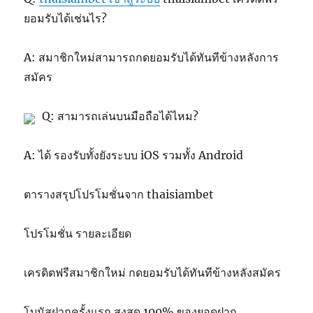
ยอมรับได้เช่นไร?
A: สมาชิกใหม่สามารถกดยอมรับได้ทันทีข้างหลังการ
สมัคร
Q: สามารถเล่นบนมือถือได้ไหม?
A: ได้ รองรับทั้งยังระบบ iOS รวมทั้ง Android
ตารางสรุปโปรโมชั่นจาก thaisiambet
โปรโมชั่น รายละเอียด
เครดิตฟรีสมาชิกใหม่ กดยอมรับได้ทันทีข้างหลังสมัคร
โบนัสฝากครั้งแรก สูงสุด 100% ของยอดฝาก