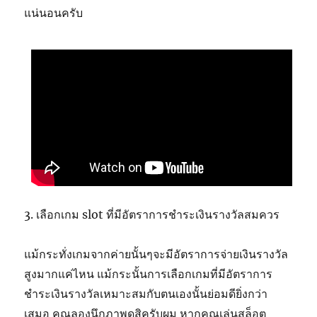
แน่นอนครับ
3. เลือกเกม slot ที่มีอัตราการชำระเงินรางวัลสมควร
แม้กระทั่งเกมจากค่ายนั้นๆจะมีอัตราการจ่ายเงินรางวัล
สูงมากแค่ไหน แม้กระนั้นการเลือกเกมที่มีอัตราการ
ชำระเงินรางวัลเหมาะสมกับตนเองนั้นย่อมดียิ่งกว่า
เสมอ คุณลองนึกภาพดูสิครับผม หากคุณเล่นสล็อต