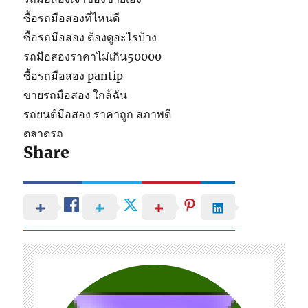
ซื้อรถมือสองที่ไหนดี
ซื้อรถมือสอง ต้องดูอะไรบ้าง
รถมือสองราคาไม่เกิน50000
ซื้อรถมือสอง pantip
ขายรถมือสอง ใกล้ฉัน
รถยนต์มือสอง ราคาถูก สภาพดี
ตลาดรถ
Share