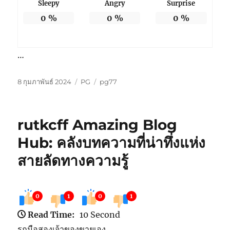
Sleepy
Angry
Surprise
0
%
0
%
0
%
…
เขียน
หมวด
ป้าย
8 กุมภาพันธ์ 2024
PG
pg77
เมื่อ
หมู่
กำกับ
rutkcff Amazing Blog
Hub: คลังบทความที่น่าทึ่งแห่ง
สายลัดทางความรู้
0
1
0
1
Read Time:
10 Second
รถมือสองเจ้าของขายเอง