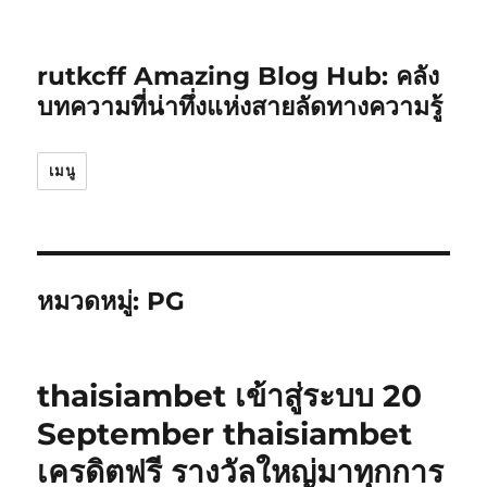
rutkcff Amazing Blog Hub: คลัง
บทความที่น่าทึ่งแห่งสายลัดทางความรู้
เมนู
หมวดหมู่:
PG
thaisiambet เข้าสู่ระบบ 20
September thaisiambet
เครดิตฟรี รางวัลใหญ่มาทุกการ