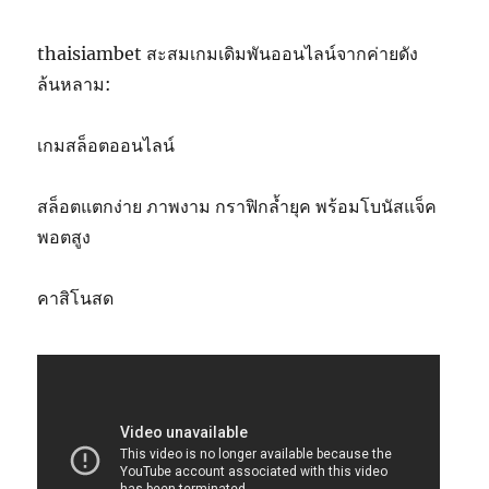
thaisiambet สะสมเกมเดิมพันออนไลน์จากค่ายดัง
ล้นหลาม:
เกมสล็อตออนไลน์
สล็อตแตกง่าย ภาพงาม กราฟิกล้ำยุค พร้อมโบนัสแจ็ค
พอตสูง
คาสิโนสด