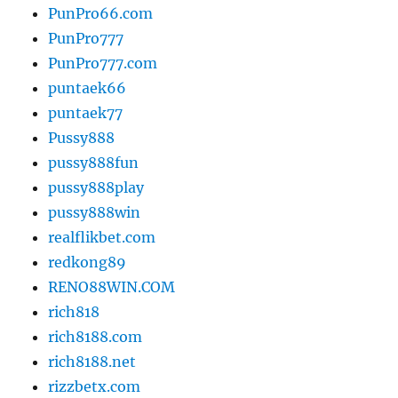
PunPro66.com
PunPro777
PunPro777.com
puntaek66
puntaek77
Pussy888
pussy888fun
pussy888play
pussy888win
realflikbet.com
redkong89
RENO88WIN.COM
rich818
rich8188.com
rich8188.net
rizzbetx.com