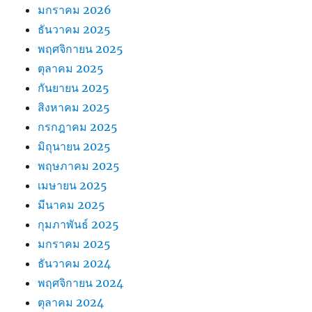
มกราคม 2026
ธันวาคม 2025
พฤศจิกายน 2025
ตุลาคม 2025
กันยายน 2025
สิงหาคม 2025
กรกฎาคม 2025
มิถุนายน 2025
พฤษภาคม 2025
เมษายน 2025
มีนาคม 2025
กุมภาพันธ์ 2025
มกราคม 2025
ธันวาคม 2024
พฤศจิกายน 2024
ตุลาคม 2024