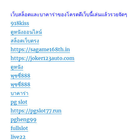
เว็บสล็อตและบาคาร่าของโครตดีเว็บนี้เล่นแล้วรวยจัดๆ
918kiss
ดูหนังออนไลน์
สล็อตเว็บตรง
https://sagame168th.in
https://joker123auto.com
ดูหนัง
พุซซี่888
พุซซี่888
บาคาร่า
pg slot
https://pgslot77.run
pgheng99
fullslot
live22