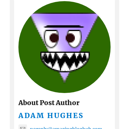
About Post Author
ADAM HUGHES
noreply@amazingbloghub.com