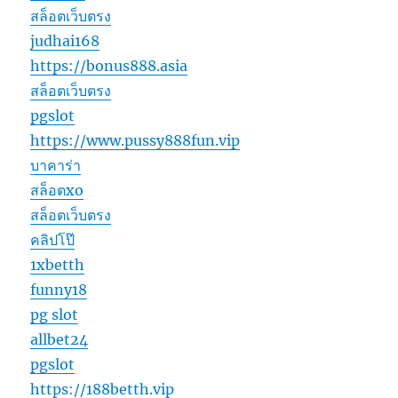
สล็อตเว็บตรง
judhai168
https://bonus888.asia
สล็อตเว็บตรง
pgslot
https://www.pussy888fun.vip
บาคาร่า
สล็อตxo
สล็อตเว็บตรง
คลิปโป๊
1xbetth
funny18
pg slot
allbet24
pgslot
https://188betth.vip