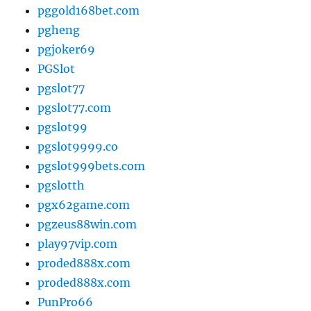
pggold168bet.com
pgheng
pgjoker69
PGSlot
pgslot77
pgslot77.com
pgslot99
pgslot9999.co
pgslot999bets.com
pgslotth
pgx62game.com
pgzeus88win.com
play97vip.com
proded888x.com
proded888x.com
PunPro66