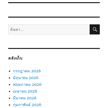
ค้นห
ค้นหา:
คลังเก็บ
กรกฎาคม 2026
มิถุนายน 2026
พฤษภาคม 2026
เมษายน 2026
มีนาคม 2026
กุมภาพันธ์ 2026