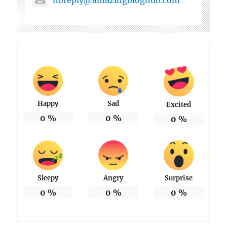
Happy
Sad
Excited
0
%
0
%
0
%
Sleepy
Angry
Surprise
0
%
0
%
0
%