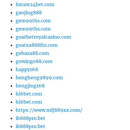
future24bet.com
gaojing888
gem99ths.com
gem99ths.com
goatbetroyalcasino.com
goatza888fin.com
gobaza88.com
gowingo88.com
happy168
hengheng9899.com
hengjing168
hi6bet.com
hi6bet.com
https://www.mfj889xx.com/
ib888pro.bet
ib888pro.bet