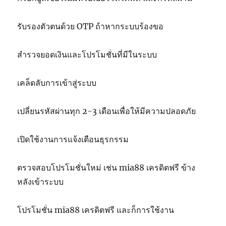
รับรองตัวตนด้วย OTP ถ้าหากระบบร้องขอ
สำรวจยอดเงินและโปรโมชั่นที่มีในระบบ
เคล็ดลับการเข้าสู่ระบบ
เปลี่ยนรหัสผ่านทุก 2-3 เดือนเพื่อให้มีความปลอดภัย
เปิดใช้งานการแจ้งเตือนธุรกรรม
ตรวจสอบโปรโมชั่นใหม่ เช่น mia88 เครดิตฟรี ข้าง
หลังเข้าระบบ
โปรโมชั่น mia88 เครดิตฟรี และก็การใช้งาน