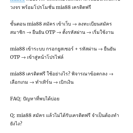
วงจร พร้อมโปรโมชั่น mia88 เครดิตฟรี
ขั้นตอน mia88 สมัคร เข้าเว็บ → ลงทะเบียนสมัคร
สมาชิก → ยืนยัน OTP → ตั้งรหัสผ่าน → เริ่มใช้งาน
mia88 เข้าระบบ กรอกยูสเซอร์ + รหัสผ่าน → ยืนยัน
OTP → เข้าสู่หน้าโปรไฟล์
mia88 เครดิตฟรี ใช้อย่างไร? พิจารณาข้อตกลง →
เลือกเกม → ทำเทิร์น → เบิกเงิน
FAQ: ปัญหาที่พบได้บ่อย
Q: mia88 สมัคร แล้วไม่ได้รับเครดิตฟรี จำเป็นต้องทำ
ยังไง?