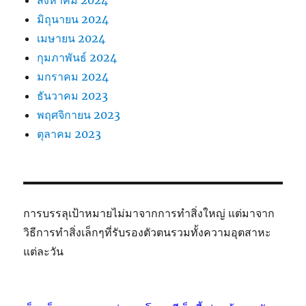
มิถุนายน 2024
เมษายน 2024
กุมภาพันธ์ 2024
มกราคม 2024
ธันวาคม 2023
พฤศจิกายน 2023
ตุลาคม 2023
การบรรลุเป้าหมายไม่มาจากการทำสิ่งใหญ่ แต่มาจาก
วิธีการทำสิ่งเล็กๆที่รับรองตัวตนรวมทั้งความอุตสาหะ
แต่ละวัน