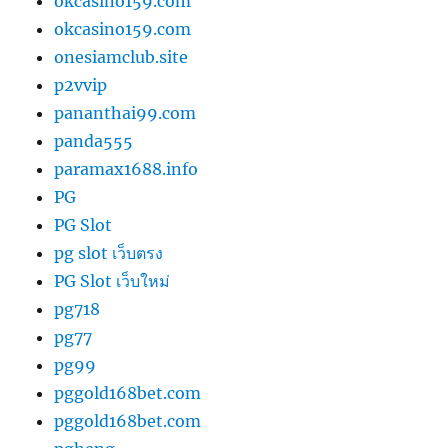
okcasino159.com
okcasino159.com
onesiamclub.site
p2vvip
pananthai99.com
panda555
paramax1688.info
PG
PG Slot
pg slot เว็บตรง
PG Slot เว็บใหม่
pg718
pg77
pg99
pggold168bet.com
pggold168bet.com