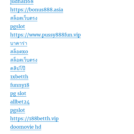
judhai168
https://bonus888.asia
สล็อตเว็บตรง
pgslot
https://www.pussy888fun.vip
บาคาร่า
สล็อตxo
สล็อตเว็บตรง
คลิปโป๊
1xbetth
funny18
pg slot
allbet24
pgslot
https://188betth.vip
doomovie hd