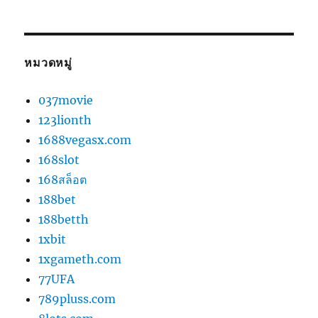
หมวดหมู่
037movie
123lionth
1688vegasx.com
168slot
168สล็อต
188bet
188betth
1xbit
1xgameth.com
77UFA
789pluss.com