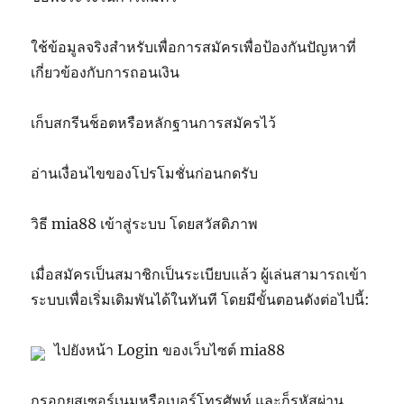
ใช้ข้อมูลจริงสำหรับเพื่อการสมัครเพื่อป้องกันปัญหาที่
เกี่ยวข้องกับการถอนเงิน
เก็บสกรีนช็อตหรือหลักฐานการสมัครไว้
อ่านเงื่อนไขของโปรโมชั่นก่อนกดรับ
วิธี mia88 เข้าสู่ระบบ โดยสวัสดิภาพ
เมื่อสมัครเป็นสมาชิกเป็นระเบียบแล้ว ผู้เล่นสามารถเข้า
ระบบเพื่อเริ่มเดิมพันได้ในทันที โดยมีขั้นตอนดังต่อไปนี้:
ไปยังหน้า Login ของเว็บไซต์ mia88
กรอกยูสเซอร์เนมหรือเบอร์โทรศัพท์ และก็รหัสผ่าน