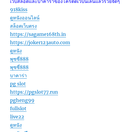
เว็บสล็อตและบาคาร่าของโครตดีเว็บนี้เล่นแล้วรวยจัดๆ
918kiss
ดูหนังออนไลน์
สล็อตเว็บตรง
https://sagame168th.in
https://joker123auto.com
ดูหนัง
พุซซี่888
พุซซี่888
บาคาร่า
pg slot
https://pgslot77.run
pgheng99
fullslot
live22
ดูหนัง