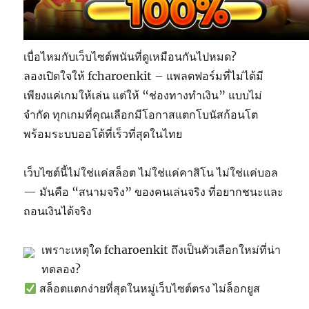
เบื่อไหมกับเว็บไซต์พนันที่ดูเหมือนกันไปหมด?
ลองเปิดใจให้ fcharoenkit – แพลตฟอร์มที่ไม่ได้มี
เพียงแค่เกมให้เล่น แต่ให้ “ช่องทางทำเงิน” แบบไม่
จำกัด ทุกเกมที่คุณเลือกมีโอกาสแตกโบนัสก้อนโต
พร้อมระบบออโต้ที่เร็วที่สุดในไทย
เว็บไซต์นี้ไม่ใช่แค่สล็อต ไม่ใช่แค่คาสิโน ไม่ใช่แค่บอล
— มันคือ “สนามจริง” ของคนเล่นจริง ที่อยากชนะและ
ถอนเงินได้จริง
เพราะเหตุใด fcharoenkit ถึงเป็นตัวเลือกใหม่ที่น่า
ทดลอง?
สล็อตแตกง่ายที่สุดในหมู่เว็บไซต์ตรง ไม่ล็อกยูส