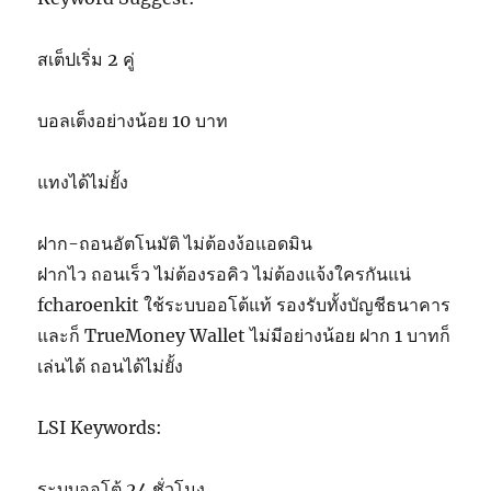
สเต็ปเริ่ม 2 คู่
บอลเต็งอย่างน้อย 10 บาท
แทงได้ไม่ยั้ง
ฝาก-ถอนอัตโนมัติ ไม่ต้องง้อแอดมิน
ฝากไว ถอนเร็ว ไม่ต้องรอคิว ไม่ต้องแจ้งใครกันแน่
fcharoenkit ใช้ระบบออโต้แท้ รองรับทั้งบัญชีธนาคาร
และก็ TrueMoney Wallet ไม่มีอย่างน้อย ฝาก 1 บาทก็
เล่นได้ ถอนได้ไม่ยั้ง
LSI Keywords:
ระบบออโต้ 24 ชั่วโมง