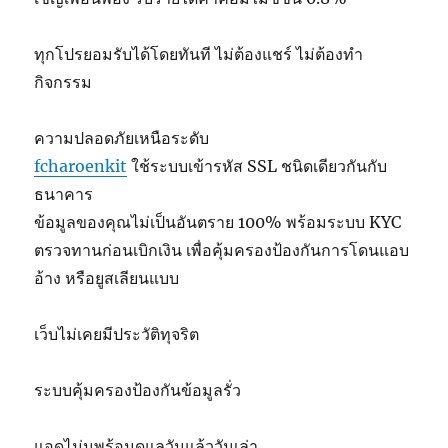
ทุกโปรยอมรับได้โดยทันที ไม่ต้องแชร์ ไม่ต้องทำ
กิจกรรม
ความปลอดภัยเหนือระดับ
fcharoenkit
ใช้ระบบเข้ารหัส SSL ชนิดเดียวกันกับ
ธนาคาร
ข้อมูลของคุณไม่เป็นอันตราย 100% พร้อมระบบ KYC
ตรวจทานก่อนเบิกเงิน เพื่อคุ้มครองป้องกันการโดนแอบ
อ้าง หรือยูสเลียนแบบ
เว็บไม่เคยมีประวัติทุจริต
ระบบคุ้มครองป้องกันข้อมูลรั่ว
แอดไม่นพร้อมดูแลวันแล้ววันเล่า