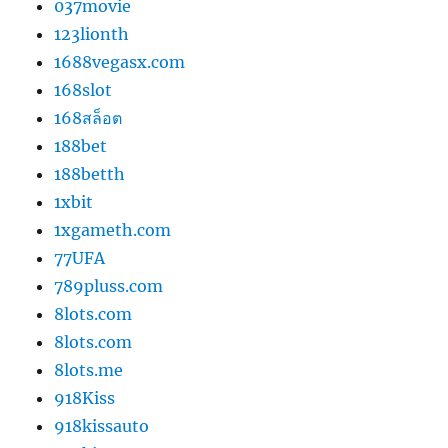
037movie
123lionth
1688vegasx.com
168slot
168สล็อต
188bet
188betth
1xbit
1xgameth.com
77UFA
789pluss.com
8lots.com
8lots.com
8lots.me
918Kiss
918kissauto