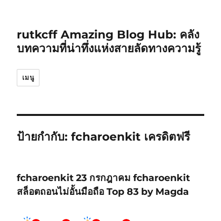
rutkcff Amazing Blog Hub: คลัง
บทความที่น่าทึ่งแห่งสายลัดทางความรู้
เมนู
ป้ายกำกับ:
fcharoenkit เครดิตฟรี
fcharoenkit 23 กรกฎาคม fcharoenkit
สล็อตถอนไม่อั้นมือถือ Top 83 by Magda