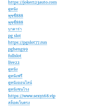
https://joker123auto.com
ดูหนัง
พุซซี่888
พุซซี่888
บาคาร่า
pg slot
https://pgslot77.run
pgheng99
fullslot
live22
ดูหนัง
ดูหนังฟรี
ดูหนังออนไลน์
ดูหนังชนโรง
https://www.sexy168.vip
สล็อตเว็บตรง