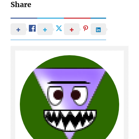
Share