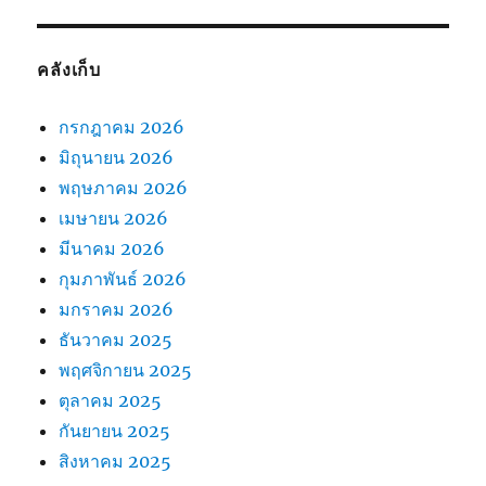
คลังเก็บ
กรกฎาคม 2026
มิถุนายน 2026
พฤษภาคม 2026
เมษายน 2026
มีนาคม 2026
กุมภาพันธ์ 2026
มกราคม 2026
ธันวาคม 2025
พฤศจิกายน 2025
ตุลาคม 2025
กันยายน 2025
สิงหาคม 2025