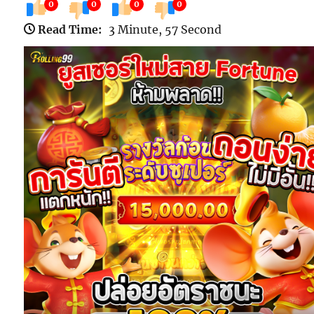
0
0
0
0
Read Time:
3 Minute, 57 Second