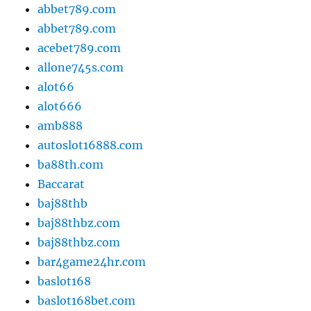
abbet789.com
abbet789.com
acebet789.com
allone745s.com
alot66
alot666
amb888
autoslot16888.com
ba88th.com
Baccarat
baj88thb
baj88thbz.com
baj88thbz.com
bar4game24hr.com
baslot168
baslot168bet.com