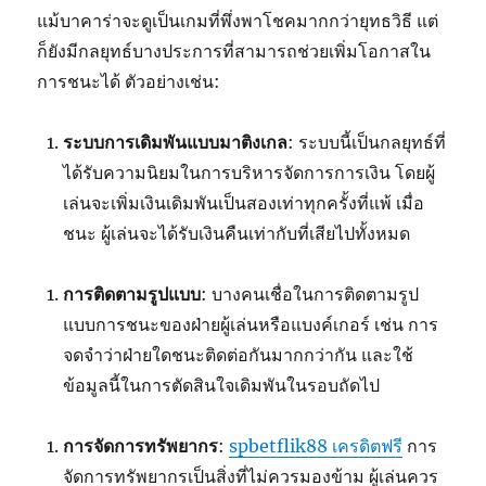
แม้บาคาร่าจะดูเป็นเกมที่พึ่งพาโชคมากกว่ายุทธวิธี แต่
ก็ยังมีกลยุทธ์บางประการที่สามารถช่วยเพิ่มโอกาสใน
การชนะได้ ตัวอย่างเช่น:
ระบบการเดิมพันแบบมาติงเกล
: ระบบนี้เป็นกลยุทธ์ที่
ได้รับความนิยมในการบริหารจัดการการเงิน โดยผู้
เล่นจะเพิ่มเงินเดิมพันเป็นสองเท่าทุกครั้งที่แพ้ เมื่อ
ชนะ ผู้เล่นจะได้รับเงินคืนเท่ากับที่เสียไปทั้งหมด
การติดตามรูปแบบ
: บางคนเชื่อในการติดตามรูป
แบบการชนะของฝ่ายผู้เล่นหรือแบงค์เกอร์ เช่น การ
จดจำว่าฝ่ายใดชนะติดต่อกันมากกว่ากัน และใช้
ข้อมูลนี้ในการตัดสินใจเดิมพันในรอบถัดไป
การจัดการทรัพยากร
:
spbetflik88 เครดิตฟรี
การ
จัดการทรัพยากรเป็นสิ่งที่ไม่ควรมองข้าม ผู้เล่นควร