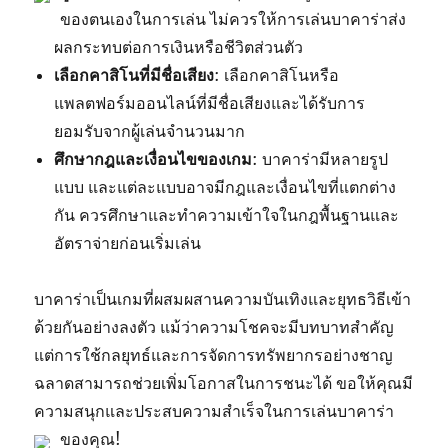
ของตนเองในการเล่น ไม่ควรให้การเล่นบาคาร่าส่ง
ผลกระทบต่อการเงินหรือชีวิตส่วนตัว
เลือกคาสิโนที่มีชื่อเสียง
: เลือกคาสิโนหรือ
แพลตฟอร์มออนไลน์ที่มีชื่อเสียงและได้รับการ
ยอมรับจากผู้เล่นจำนวนมาก
ศึกษากฎและเงื่อนไขของเกม
: บาคาร่ามีหลายรูป
แบบ และแต่ละแบบอาจมีกฎและเงื่อนไขที่แตกต่าง
กัน ควรศึกษาและทำความเข้าใจในกฎพื้นฐานและ
อัตราจ่ายก่อนเริ่มเล่น
บาคาร่าเป็นเกมที่ผสมผสานความบันเทิงและยุทธวิธีเข้า
ด้วยกันอย่างลงตัว แม้ว่าความโชคจะมีบทบาทสำคัญ
แต่การใช้กลยุทธ์และการจัดการทรัพยากรอย่างชาญ
ฉลาดสามารถช่วยเพิ่มโอกาสในการชนะได้ ขอให้คุณมี
ความสนุกและประสบความสำเร็จในการเล่นบาคาร่า
ของคุณ!