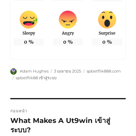
Sleepy
Angry
Surprise
0
%
0
%
0
%
ผู้
เขียน
หมวด
Adam Hughes
3 เมษายน 2025
spbetflik888.com
เขียน
เมื่อ
หมู่
ป้าย
spbetflik88 เข้าสู่ระบบ
กำกับ
แนะแนว
ก่อนหน้า
เรื่อง
What Makes A Ut9win เข้าสู่
เรื่อง
ก่อน
ระบบ?