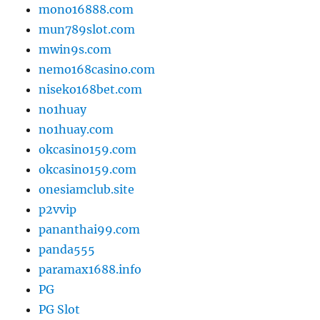
mono16888.com
mun789slot.com
mwin9s.com
nemo168casino.com
niseko168bet.com
no1huay
no1huay.com
okcasino159.com
okcasino159.com
onesiamclub.site
p2vvip
pananthai99.com
panda555
paramax1688.info
PG
PG Slot