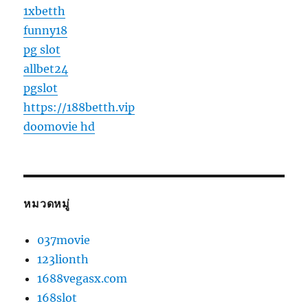
1xbetth
funny18
pg slot
allbet24
pgslot
https://188betth.vip
doomovie hd
หมวดหมู่
037movie
123lionth
1688vegasx.com
168slot