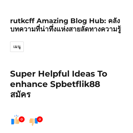
rutkcff Amazing Blog Hub: คลัง
บทความที่น่าทึ่งแห่งสายลัดทางความรู้
เมนู
Super Helpful Ideas To
enhance Spbetflik88
สมัคร
0
0