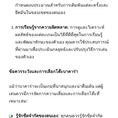
กำหนดงบประมาณสำหรับการเดิมพันแต่ละครั้งและ
ยึดมั่นในขอบเขตของตนเอง
การเรียนรู้จากความผิดพลาด
: การดูและวิเคราะห์
ผลลัพธ์ของแต่ละเกมเป็นวิธีที่ดีที่สุดในการเรียนรู้
และพัฒนาทักษะของตัวเอง คุณควรใช้ประสบการณ์
ที่ผ่านมาเพื่อประเมินกลยุทธ์และปรับปรุงวิธีการเล่น
ของตัวเอง
ข้อควรระวังและการเลือกโต๊ะบาคาร่า
แม้ว่าบาคาร่าจะเป็นเกมที่น่าสนุกและน่าตื่นเต้น แต่ผู้
เล่นควรมีการจัดการความเสี่ยงและการเลือกโต๊ะที่
เหมาะสม:
รู้จักขีดจำกัดของตนเอง
: ทุกคนควรรู้จักขีดจำกัด