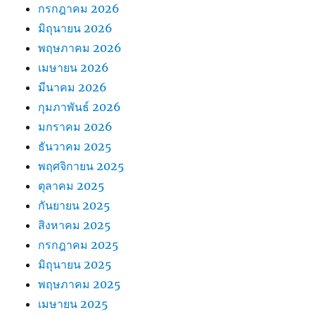
กรกฎาคม 2026
มิถุนายน 2026
พฤษภาคม 2026
เมษายน 2026
มีนาคม 2026
กุมภาพันธ์ 2026
มกราคม 2026
ธันวาคม 2025
พฤศจิกายน 2025
ตุลาคม 2025
กันยายน 2025
สิงหาคม 2025
กรกฎาคม 2025
มิถุนายน 2025
พฤษภาคม 2025
เมษายน 2025