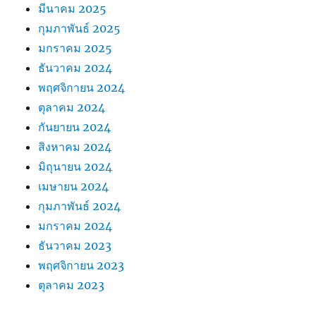
มีนาคม 2025
กุมภาพันธ์ 2025
มกราคม 2025
ธันวาคม 2024
พฤศจิกายน 2024
ตุลาคม 2024
กันยายน 2024
สิงหาคม 2024
มิถุนายน 2024
เมษายน 2024
กุมภาพันธ์ 2024
มกราคม 2024
ธันวาคม 2023
พฤศจิกายน 2023
ตุลาคม 2023