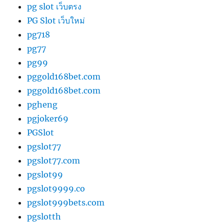
pg slot เว็บตรง
PG Slot เว็บใหม่
pg718
pg77
pg99
pggold168bet.com
pggold168bet.com
pgheng
pgjoker69
PGSlot
pgslot77
pgslot77.com
pgslot99
pgslot9999.co
pgslot999bets.com
pgslotth