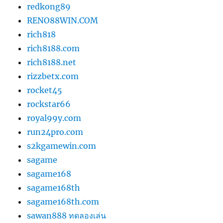
redkong89
RENO88WIN.COM
rich818
rich8188.com
rich8188.net
rizzbetx.com
rocket45
rockstar66
royal99y.com
run24pro.com
s2kgamewin.com
sagame
sagame168
sagame168th
sagame168th.com
sawan888 ทดลองเล่น