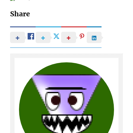
Share