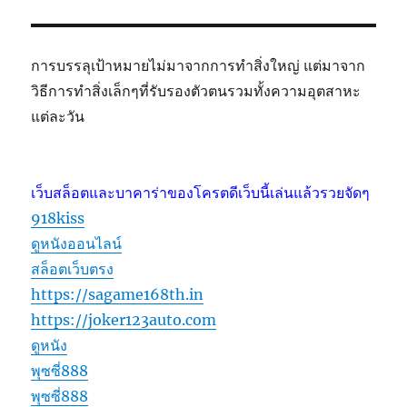
การบรรลุเป้าหมายไม่มาจากการทำสิ่งใหญ่ แต่มาจาก
วิธีการทำสิ่งเล็กๆที่รับรองตัวตนรวมทั้งความอุตสาหะ
แต่ละวัน
เว็บสล็อตและบาคาร่าของโครตดีเว็บนี้เล่นแล้วรวยจัดๆ
918kiss
ดูหนังออนไลน์
สล็อตเว็บตรง
https://sagame168th.in
https://joker123auto.com
ดูหนัง
พุซซี่888
พุซซี่888