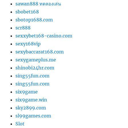
sawan888 ทดลองเล่น
sbobet168
sbotop1688.com
scr888
sexxybet168-casino.com
sexy168vip
sexybaccarat168.com
sexygameplus.me
shinobi24hr.com
sing55fun.com
sing55fun.com
six9game
six9game.win
sky2899.com
sl99games.com
Slot