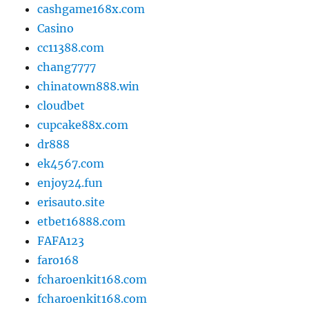
cashgame168x.com
Casino
cc11388.com
chang7777
chinatown888.win
cloudbet
cupcake88x.com
dr888
ek4567.com
enjoy24.fun
erisauto.site
etbet16888.com
FAFA123
faro168
fcharoenkit168.com
fcharoenkit168.com