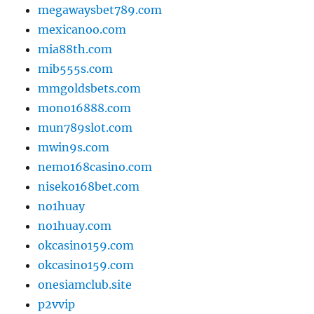
megawaysbet789.com
mexicanoo.com
mia88th.com
mib555s.com
mmgoldsbets.com
mono16888.com
mun789slot.com
mwin9s.com
nemo168casino.com
niseko168bet.com
no1huay
no1huay.com
okcasino159.com
okcasino159.com
onesiamclub.site
p2vvip