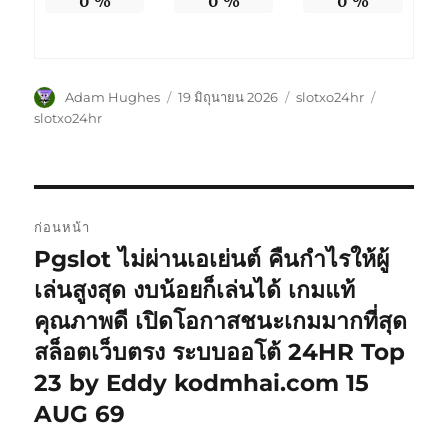
0
%
0
%
0
%
ผู้
เขียน
หมวด
ป้าย
Adam Hughes
19 มิถุนายน 2026
slotxo24hr
เขียน
เมื่อ
หมู่
กำกับ
slotxo24hr
แนะแนว
ก่อนหน้า
เรื่อง
Pgslot ไม่ผ่านเอเย่นต์ คืนกำไรให้ผู้
เรื่อง
ก่อน
เล่นสูงสุด งบน้อยก็เล่นได้ เกมแท้
หน้า:
คุณภาพดี เปิดโอกาสชนะเกมมากที่สุด
สล็อตเว็บตรง ระบบออโต้ 24HR Top
23 by Eddy kodmhai.com 15
AUG 69