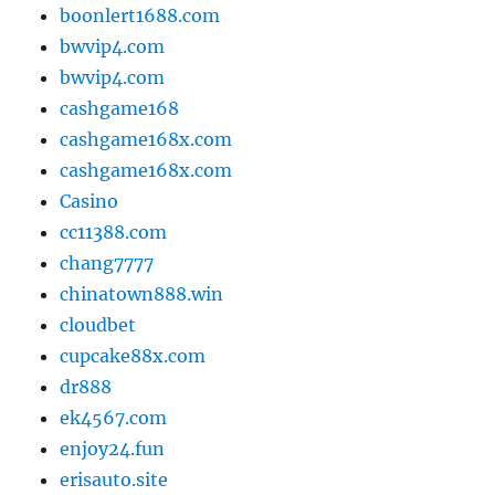
boonlert1688.com
bwvip4.com
bwvip4.com
cashgame168
cashgame168x.com
cashgame168x.com
Casino
cc11388.com
chang7777
chinatown888.win
cloudbet
cupcake88x.com
dr888
ek4567.com
enjoy24.fun
erisauto.site