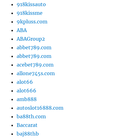
918kissauto
918kissme
9kpluss.com
ABA
ABAGroup2
abbet789.com
abbet789.com
acebet789.com
allone745s.com
alot66
alot666
amb888
autoslot16888.com
ba88th.com
Baccarat
baj88thb