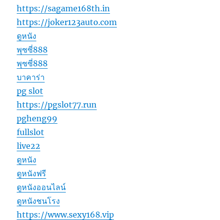
https://sagame168th.in
https://joker123auto.com
ดูหนัง
พุซซี่888
พุซซี่888
บาคาร่า
pg slot
https://pgslot77.run
pgheng99
fullslot
live22
ดูหนัง
ดูหนังฟรี
ดูหนังออนไลน์
ดูหนังชนโรง
https://www.sexy168.vip