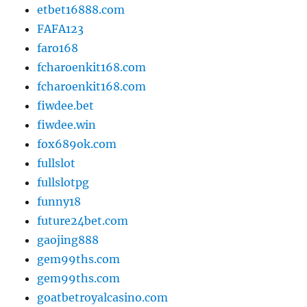
etbet16888.com
FAFA123
faro168
fcharoenkit168.com
fcharoenkit168.com
fiwdee.bet
fiwdee.win
fox689ok.com
fullslot
fullslotpg
funny18
future24bet.com
gaojing888
gem99ths.com
gem99ths.com
goatbetroyalcasino.com