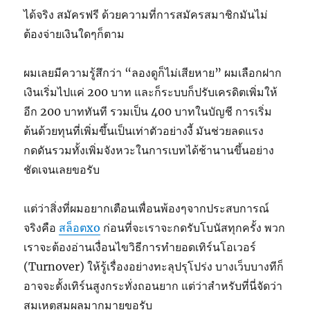
ได้จริง สมัครฟรี ด้วยความที่การสมัครสมาชิกมันไม่
ต้องจ่ายเงินใดๆก็ตาม
ผมเลยมีความรู้สึกว่า “ลองดูก็ไม่เสียหาย” ผมเลือกฝาก
เงินเริ่มไปแค่ 200 บาท และก็ระบบก็ปรับเครดิตเพิ่มให้
อีก 200 บาททันที รวมเป็น 400 บาทในบัญชี การเริ่ม
ต้นด้วยทุนที่เพิ่มขึ้นเป็นเท่าตัวอย่างงี้ มันช่วยลดแรง
กดดันรวมทั้งเพิ่มจังหวะในการเบทได้ช้านานขึ้นอย่าง
ชัดเจนเลยขอรับ
แต่ว่าสิ่งที่ผมอยากเตือนเพื่อนพ้องๆจากประสบการณ์
จริงคือ
สล็อตxo
ก่อนที่จะเราจะกดรับโบนัสทุกครั้ง พวก
เราจะต้องอ่านเงื่อนไขวิธีการทำยอดเทิร์นโอเวอร์
(Turnover) ให้รู้เรื่องอย่างทะลุปรุโปร่ง บางเว็บบางทีก็
อาจจะตั้งเทิร์นสูงกระทั่งถอนยาก แต่ว่าสำหรับที่นี่จัดว่า
สมเหตุสมผลมากมายขอรับ