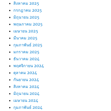
สิงหาคม 2025
กรกฎาคม 2025
มิถุนายน 2025
พฤษภาคม 2025
เมษายน 2025
มีนาคม 2025
กุมภาพันธ์ 2025
มกราคม 2025
ธันวาคม 2024
พฤศจิกายน 2024
ตุลาคม 2024
กันยายน 2024
สิงหาคม 2024
มิถุนายน 2024
เมษายน 2024
กุมภาพันธ์ 2024