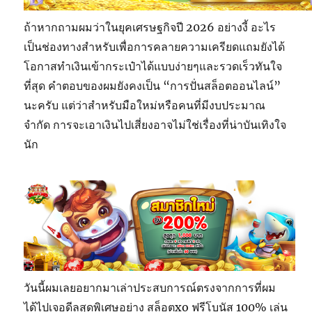
ถ้าหากถามผมว่าในยุคเศรษฐกิจปี 2026 อย่างงี้ อะไร
เป็นช่องทางสำหรับเพื่อการคลายความเครียดแถมยังได้
โอกาสทำเงินเข้ากระเป๋าได้แบบง่ายๆและรวดเร็วทันใจ
ที่สุด คำตอบของผมยังคงเป็น “การปั่นสล็อตออนไลน์”
นะครับ แต่ว่าสำหรับมือใหม่หรือคนที่มีงบประมาณ
จำกัด การจะเอาเงินไปเสี่ยงอาจไม่ใช่เรื่องที่น่าบันเทิงใจ
นัก
วันนี้ผมเลยอยากมาเล่าประสบการณ์ตรงจากการที่ผม
ได้ไปเจอดีลสุดพิเศษอย่าง สล็อตxo ฟรีโบนัส 100% เล่น