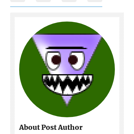
About Post Author