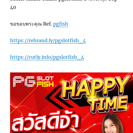
40
ขอขอบพระคุณ Ref.
pgfish
https://rebrand.ly/pgslotfish_4
https://cutly.info/pgslotfish_4