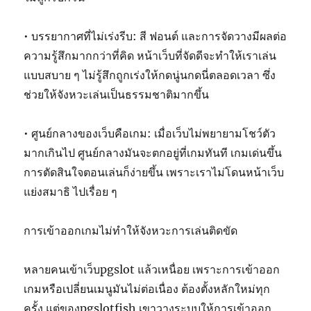
• บรรยากาศที่ไม่เร่งรีบ: สี ฟอนต์ และการจัดวางมีผลต่อ
ความรู้สึกมากกว่าที่คิด หน้าเว็บที่จัดดีจะทำให้เราเล่น
แบบสบาย ๆ ไม่รู้สึกถูกเร่งให้กดนู่นกดนี่ตลอดเวลา ซึ่ง
ช่วยให้จังหวะเล่นเป็นธรรมชาติมากขึ้น
• ศูนย์กลางของเว็บคือเกม: เมื่อเว็บไม่พยายามโชว์ตัว
มากเกินไป ศูนย์กลางมันจะตกอยู่ที่เกมทันที เกมเด่นขึ้น
การตัดสินใจตอนเล่นก็ง่ายขึ้น เพราะเราไม่โดนหน้าเว็บ
แย่งสมาธิ ไปเรื่อย ๆ
การเข้าออกเกมไม่ทำให้จังหวะการเล่นติดขัด
หลายคนเข้าเว็บpgslot แล้วเหนื่อย เพราะการเข้าออก
เกมหรือเปลี่ยนเมนูมันไม่ต่อเนื่อง ต้องตั้งหลักใหม่ทุก
ครั้ง แต่ของpgslotfish เขาวางระบบให้การเข้าออก