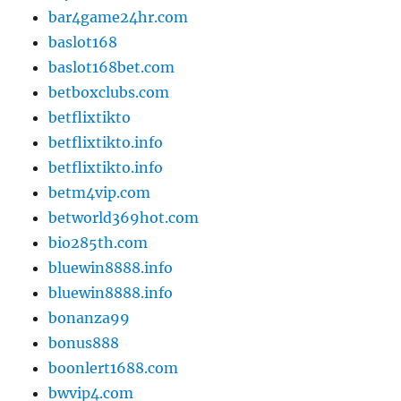
bar4game24hr.com
baslot168
baslot168bet.com
betboxclubs.com
betflixtikto
betflixtikto.info
betflixtikto.info
betm4vip.com
betworld369hot.com
bio285th.com
bluewin8888.info
bluewin8888.info
bonanza99
bonus888
boonlert1688.com
bwvip4.com