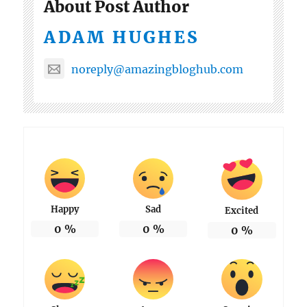
About Post Author
ADAM HUGHES
noreply@amazingbloghub.com
Happy
Sad
Excited
0
%
0
%
0
%