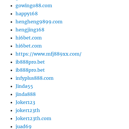
gowingo88.com
happy168
hengheng9899.com
hengjing168
hi6bet.com
hi6bet.com
https://www.mfj889xx.com/
ib888pro.bet
ib888pro.bet
infyplus888.com
Jinda55
jinda888
Joker123
joker123th
Joker123th.com
juad69