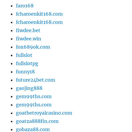
faro168
fcharoenkit168.com
fcharoenkit168.com
fiwdee.bet
fiwdee.win
fox689ok.com
fullslot
fullslotpg
funny18
future24bet.com
gaojing888
gem99ths.com
gem99ths.com
goatbetroyalcasino.com
goatza888fin.com
gobaza88.com