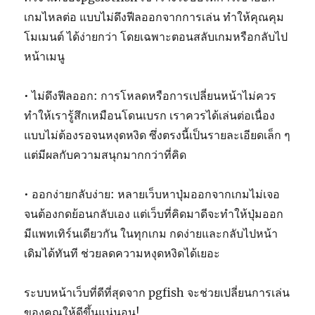
เกมไหลต่อ แบบไม่ดึงฟีลออกจากการเล่น ทำให้คุณคุม
โมเมนต์ ได้ง่ายกว่า โดยเฉพาะตอนสลับเกมหรือกลับไป
หน้าเมนู
• ไม่ดึงฟีลออก: การโหลดหรือการเปลี่ยนหน้าไม่ควร
ทำให้เรารู้สึกเหมือนโดนเบรก เราควรได้เล่นต่อเนื่อง
แบบไม่ต้องรอจนหงุดหงิด ซึ่งตรงนี้เป็นรายละเอียดเล็ก ๆ
แต่มีผลกับความสนุกมากกว่าที่คิด
• ออกง่ายกลับง่าย: หลายเว็บหาปุ่มออกจากเกมไม่เจอ
จนต้องกดย้อนกลับเอง แต่เว็บที่คิดมาดีจะทำให้ปุ่มออก
มีแพทเทิร์นเดียวกัน ในทุกเกม กดง่ายและกลับไปหน้า
เดิมได้ทันที ช่วยลดความหงุดหงิดได้เยอะ
ระบบหน้าเว็บที่ดีที่สุดจาก pgfish จะช่วยเปลี่ยนการเล่น
ของคุณให้ดีขึ้นแน่นอน!