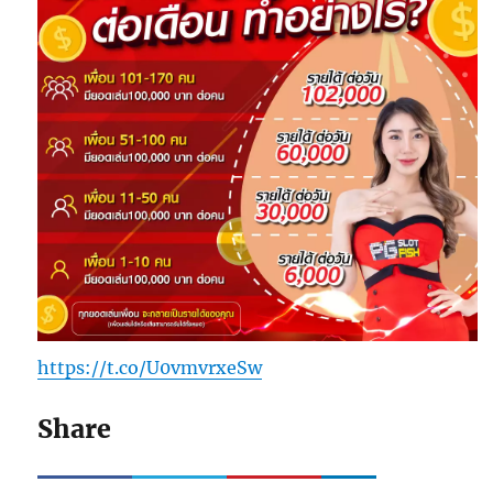
https://t.co/U0vmvrxeSw
Share