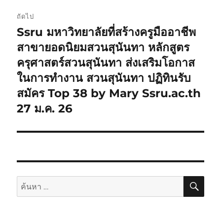
ถัดไป
Ssru มหาวิทยาลัยที่สร้างครูมืออาชีพ
เรื่อง
ต่อ
สาขายอดนิยมสวนสุนันทา หลักสูตร
ไป:
ครุศาสตร์สวนสุนันทา ส่งเสริมโอกาส
ในการทำงาน สวนสุนันทา ปฏิทินรับ
สมัคร Top 38 by Mary Ssru.ac.th
27 ม.ค. 26
ค้นห
ค้นหา: