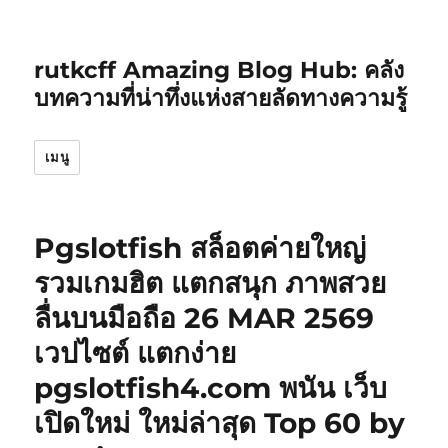
rutkcff Amazing Blog Hub: คลัง
บทความที่น่าทึ่งแห่งสายลัดทางความรู้
เมนู
Pgslotfish สล็อตค่ายใหญ่
รวมเกมฮิต แตกสนุก ภาพสวย
ลื่นบนมือถือ 26 MAR 2569
เวปไซต์ แตกง่าย
pgslotfish4.com พนัน เว็บ
เปิดใหม่ ใหม่ล่าสุด Top 60 by