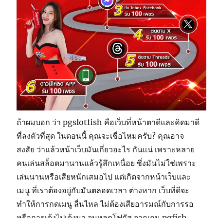
ถ้าผมบอก ว่า pgslotfish คือเว็บที่หน้าตาดีและคิดมาดี
ที่ลงตัวที่สุด ในตอนนี้ คุณจะเชื่อไหมครับ? คุณอาจ
สงสัย ว่าแล้วหน้าเว็บมันเกี่ยวอะไร กันแน่ เพราะหลาย
คนเล่นสล็อตมานานแล้วรู้สึกเหนื่อย ซึ่งมันไม่ใช่เพราะ
เล่นนานหรือเสียหนักเสมอไป แต่เกิดจากหน้าเว็บและ
เมนู ที่เราต้องอยู่กับมันตลอดเวลา ต่างหาก เว็บที่ดีจะ
ทำให้การกดเมนู ลื่นไหล ไม่ต้องเสียอารมณ์กับการรอ
หรือการเด้งไปเด้งมา จนหลุดโฟกัส จากเกม pgfish