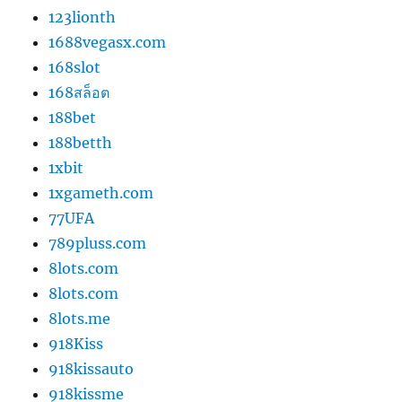
123lionth
1688vegasx.com
168slot
168สล็อต
188bet
188betth
1xbit
1xgameth.com
77UFA
789pluss.com
8lots.com
8lots.com
8lots.me
918Kiss
918kissauto
918kissme