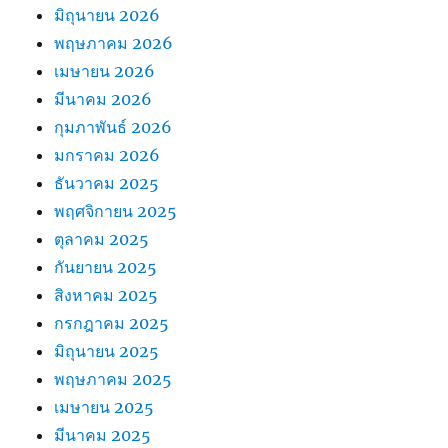
มิถุนายน 2026
พฤษภาคม 2026
เมษายน 2026
มีนาคม 2026
กุมภาพันธ์ 2026
มกราคม 2026
ธันวาคม 2025
พฤศจิกายน 2025
ตุลาคม 2025
กันยายน 2025
สิงหาคม 2025
กรกฎาคม 2025
มิถุนายน 2025
พฤษภาคม 2025
เมษายน 2025
มีนาคม 2025