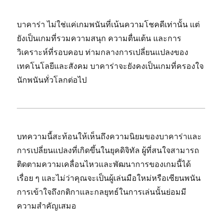
บาคาร่า ไม่ใช่แค่เกมพนันที่เน้นความโชคดีเท่านั้น แต่
ยังเป็นเกมที่รวมความสนุก ความตื่นเต้น และการ
วิเคราะห์ที่รอบคอบ ท่ามกลางการเปลี่ยนแปลงของ
เทคโนโลยีและสังคม บาคาร่าจะยังคงเป็นเกมที่ครองใจ
นักพนันทั่วโลกต่อไป
บทความนี้สะท้อนให้เห็นถึงความนิยมของบาคาร่าและ
การเปลี่ยนแปลงที่เกิดขึ้นในยุคดิจิทัล ผู้ที่สนใจสามารถ
ติดตามความเคลื่อนไหวและพัฒนาการของเกมนี้ได้
เรื่อย ๆ และไม่ว่าคุณจะเป็นผู้เล่นมือใหม่หรือเซียนพนัน
การเข้าใจถึงกติกาและกลยุทธ์ในการเล่นนั้นย่อมมี
ความสำคัญเสมอ