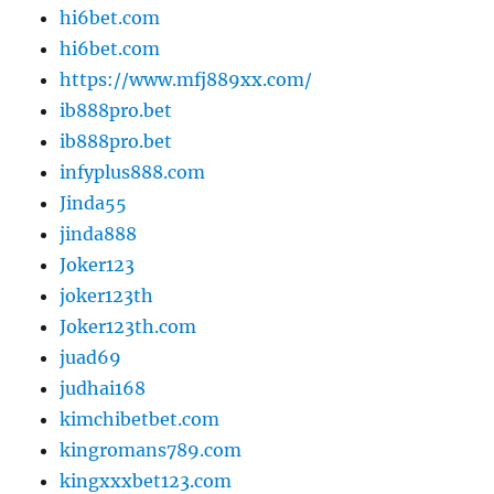
hi6bet.com
hi6bet.com
https://www.mfj889xx.com/
ib888pro.bet
ib888pro.bet
infyplus888.com
Jinda55
jinda888
Joker123
joker123th
Joker123th.com
juad69
judhai168
kimchibetbet.com
kingromans789.com
kingxxxbet123.com