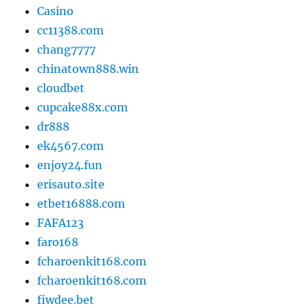
Casino
cc11388.com
chang7777
chinatown888.win
cloudbet
cupcake88x.com
dr888
ek4567.com
enjoy24.fun
erisauto.site
etbet16888.com
FAFA123
faro168
fcharoenkit168.com
fcharoenkit168.com
fiwdee.bet