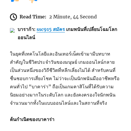
Read Time:
2 Minute, 44 Second
บาราก้า:
ssc915 สมัคร
เกมพนันที่เปลี่ยนโฉมโลก
ออนไลน์
ในยุคที่เทคโนโลยีและอินเทอร์เน็ตเข้ามามีบทบาท
สำคัญในชีวิตประจำวันของมนุษย์ เกมออนไลน์กลาย
เป็นส่วนหนึ่งของวิถีชีวิตที่หลีกเลี่ยงไม่ได้ สำหรับคนที่
ชื่นชอบการเสี่ยงโชค ไม่ว่าจะเป็นนักพนันมืออาชีพหรือ
คนทั่วไป “บาคาร่า” ถือเป็นเกมคาสิโนที่ได้รับความ
นิยมอย่างมากในระดับโลก และยังคงครองใจนักพนัน
จำนวนมากทั้งในแบบออนไลน์และในสถานที่จริง
ต้นกำเนิดของบาคาร่า