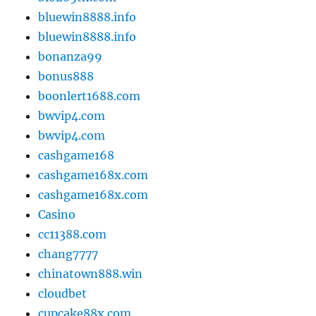
bluewin8888.info
bluewin8888.info
bonanza99
bonus888
boonlert1688.com
bwvip4.com
bwvip4.com
cashgame168
cashgame168x.com
cashgame168x.com
Casino
cc11388.com
chang7777
chinatown888.win
cloudbet
cupcake88x.com