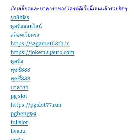
เว็บสล็อตและบาคาร่าของโครตดีเว็บนี้เล่นแล้วรวยจัดๆ
918kiss
ดูหนังออนไลน์
สล็อตเว็บตรง
https://sagame168th.in
https://joker123auto.com
ดูหนัง
พุซซี่888
พุซซี่888
บาคาร่า
pg slot
https://pgslot77.run
pgheng99
fullslot
live22
ดูหนัง