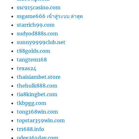
ssc915casino.com
ssgame666 เข้าสู่ระบบ ล่าสุด
starrich99.com
sudyod888s.com
sunny9999club.net
t88golds.com
tangtem168
texas24
thaisiambet.store
thehulk888.com
tia8kingbet.com
tkbpgg.com
tong168win.com
topstar359win.com
tr1688.info
udee365day.com