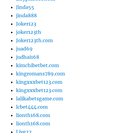
Jinda55
jinda888
Joker123
joker123th
Joker123th.com
juad69
judhai168
kimchibetbet.com
kingromans789.com
kingxxxbet123.com
kingxxxbet123.com
lalikabetsgame.com
lcbet444.com
lionth168.com
lionth168.com
Live22