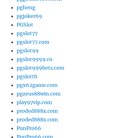
pgheng
pgjoker69
PGSlot
pgslot77
pgslot77.com
pgslot99
pgslot9999.co
pgslot999bets.com
pgslotth
pgx62game.com
pgzeus88win.com
play97vip.com
proded888x.com
proded888x.com
PunPro66
PunPro66.com