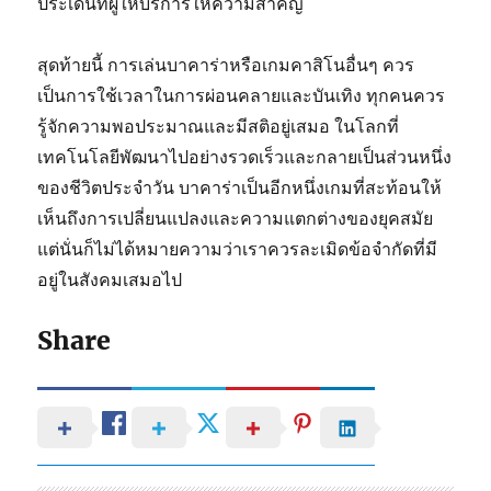
ประเด็นที่ผู้ให้บริการให้ความสำคัญ
สุดท้ายนี้ การเล่นบาคาร่าหรือเกมคาสิโนอื่นๆ ควร
เป็นการใช้เวลาในการผ่อนคลายและบันเทิง ทุกคนควร
รู้จักความพอประมาณและมีสติอยู่เสมอ ในโลกที่
เทคโนโลยีพัฒนาไปอย่างรวดเร็วและกลายเป็นส่วนหนึ่ง
ของชีวิตประจำวัน บาคาร่าเป็นอีกหนึ่งเกมที่สะท้อนให้
เห็นถึงการเปลี่ยนแปลงและความแตกต่างของยุคสมัย
แต่นั่นก็ไม่ได้หมายความว่าเราควรละเมิดข้อจำกัดที่มี
อยู่ในสังคมเสมอไป
Share