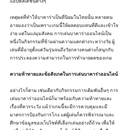
แอปพลิเคชันต่างๆ
เหตุผลที่ทำให้บาคาร่าเป็นที่นิยมในไทยนั้น หลายคน
อาจมองว่าเป็นเพราะเกมนี้ให้ผลตอบแทนที่ดีและเข้าใจ
ง่าย แต่ในแง่มุมสังคม การเล่นบาคาร่าออนไลน์เป็น
หนึ่งในกิจกรรมที่ข้ามผ่านความแตกต่างระหว่างวัย ผู้
เล่นที่มีอายุตั้งแต่วันรุ่นจนถึงวัยกลางคนต่างก็สนุกกับ
การประลองความสามารถในการทำนายผลของเกม
ความท้าทายและข้อสังเกตในการเล่นบาคาร่าออนไลน์
อย่างไรก็ตาม เช่นเดียวกับกิจกรรมการเดิมพันอื่นๆ การ
เล่นบาคาร่าออนไลน์ก็มาพร้อมกับความท้าทายและ
เรื่องที่ควรระวัง แม้ว่าเกมนี้จะมีการควบคุมและมี
มาตรการป้องกันการโกง แต่ผู้เล่นก็ควรพิจารณาและ
ศึกษาข้อมูลของเว็บไซต์ที่เลือกเล่นอย่างถี่ถ้วน เพื่อให้