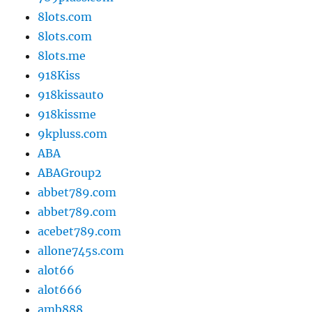
8lots.com
8lots.com
8lots.me
918Kiss
918kissauto
918kissme
9kpluss.com
ABA
ABAGroup2
abbet789.com
abbet789.com
acebet789.com
allone745s.com
alot66
alot666
amb888