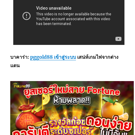
บาคาร่า:
pggold88 เข้าสู่ระบบ
เสน่ห์เกมไพ่จากต่าง
แดน