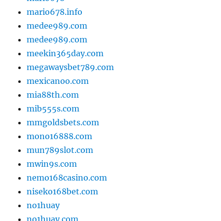
mario678.info
medee989.com
medee989.com
meekin365day.com
megawaysbet789.com
mexicanoo.com
mia88th.com
mib555s.com
mmgoldsbets.com
mono16888.com
mun789slot.com
mwin9s.com
nemo168casino.com
niseko168bet.com
no1huay
no1huay.com