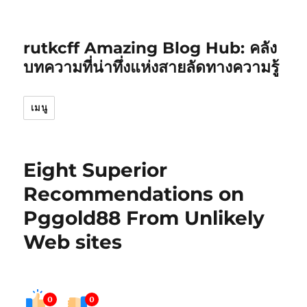
rutkcff Amazing Blog Hub: คลัง
บทความที่น่าทึ่งแห่งสายลัดทางความรู้
เมนู
Eight Superior
Recommendations on
Pggold88 From Unlikely
Web sites
0
0