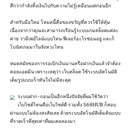
สึกว่ากำลังทิ้งเงินไปกับความไม่รู้เหมือนแต่ก่อนอีก
สำหรับมือใหม่ โหมดนี้คือของขวัญที่ควรใช้ให้คุ้ม
เนื่องจากว่าคุณจะสามารถเรียนรู้ระบบเกมสล็อตแต่ละ
ค่าย ว่ามีเพย์ไลน์แบบไหน ฟีเจอร์อะไรซ่อนอยู่ และก็
โบนัสเกมมาในจังหวะไหน
หมดสมัยของการรอเบิกเงินนานหรือฝากเงินแล้วจำต้อง
คอยแอดมิน เพราะเหตุว่า เว็บสล็อต ใช้ระบบอัตโนมัติ
เต็มรูปแบบเร็วทันใจไม่มีสะดุด
ระบบฝาก-ถอนเป็นอีกหนึ่งปัจจัยที่ผมใช้วัดว่า
เว็บไซต์ไหนคือเว็บไซต์ดี รวมทั้ง S68HUB ก็สอบ
ผ่านแบบไม่ต้องสงสัยเลย ด้วยระบบอัตโนมัติเต็มต้นแบบ
ที่รวดเร็วที่สุดเท่าที่ผมเคยลองมา