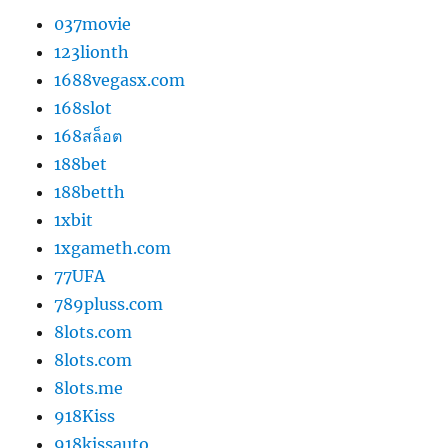
037movie
123lionth
1688vegasx.com
168slot
168สล็อต
188bet
188betth
1xbit
1xgameth.com
77UFA
789pluss.com
8lots.com
8lots.com
8lots.me
918Kiss
918kissauto