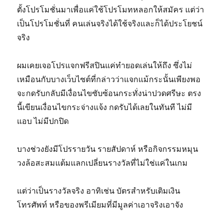
ตั้งโปรโมชั่นมาเพื่อแค่ใช้โปรโมทหลอกให้สมัคร แต่ว่า
เป็นโปรโมชั่นที่ คนเล่นจริงได้ใช้จริงและก็ได้ประโยชน์
จริง
ผมเคยเจอโปรแจกฟรีสปินแค่ทำยอดเล่นให้ถึง ซึ่งไม่
เหมือนกับบางเว็บไซต์ที่กล่าวว่าแจกแม้กระนั้นเพียงพอ
จะกดรับกลับมีเงื่อนไขซับซ้อนกระทั่งน่าปวดศรีษะ ตรง
นี้เขียนเงื่อนไขกระจ่างแจ้ง กดรับได้เลยในทันที ไม่มี
แอบ ไม่มีปกปิด
บางช่วงยังมีโปรรายวัน รายสัปดาห์ หรือกิจกรรมหมุน
วงล้อสะสมแต้มแลกเปลี่ยนรางวัลที่ไม่ใช่แค่ในเกม
แต่ว่าเป็นรางวัลจริง อาทิเช่น บัตรสำหรับเติมเงิน
โทรศัพท์ หรือของพรีเมียมที่มีมูลค่าเอาจริงเอาจัง