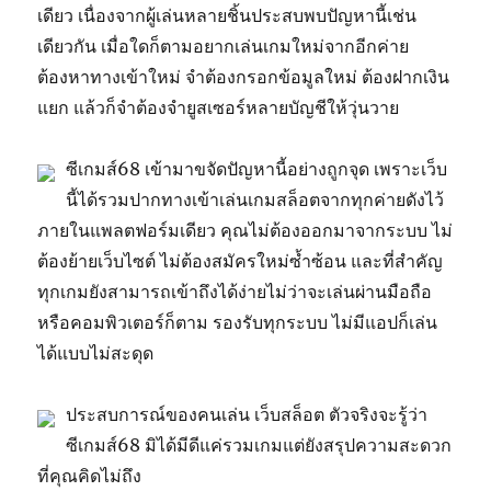
เดียว เนื่องจากผู้เล่นหลายชิ้นประสบพบปัญหานี้เช่น
เดียวกัน เมื่อใดก็ตามอยากเล่นเกมใหม่จากอีกค่าย
ต้องหาทางเข้าใหม่ จำต้องกรอกข้อมูลใหม่ ต้องฝากเงิน
แยก แล้วก็จำต้องจำยูสเซอร์หลายบัญชีให้วุ่นวาย
ซีเกมส์68 เข้ามาขจัดปัญหานี้อย่างถูกจุด เพราะเว็บ
นี้ได้รวมปากทางเข้าเล่นเกมสล็อตจากทุกค่ายดังไว้
ภายในแพลตฟอร์มเดียว คุณไม่ต้องออกมาจากระบบ ไม่
ต้องย้ายเว็บไซต์ ไม่ต้องสมัครใหม่ซ้ำซ้อน และที่สำคัญ
ทุกเกมยังสามารถเข้าถึงได้ง่ายไม่ว่าจะเล่นผ่านมือถือ
หรือคอมพิวเตอร์ก็ตาม รองรับทุกระบบ ไม่มีแอปก็เล่น
ได้แบบไม่สะดุด
ประสบการณ์ของคนเล่น เว็บสล็อต ตัวจริงจะรู้ว่า
ซีเกมส์68 มิได้มีดีแค่รวมเกมแต่ยังสรุปความสะดวก
ที่คุณคิดไม่ถึง