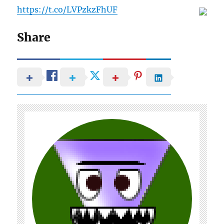
https://t.co/LVPzkzFhUF
Share