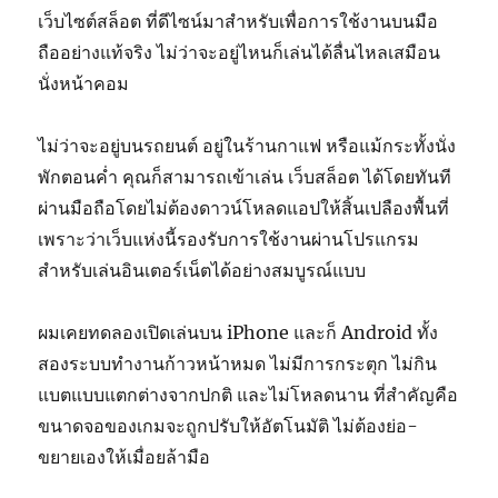
เว็บไซต์สล็อต ที่ดีไซน์มาสำหรับเพื่อการใช้งานบนมือ
ถืออย่างแท้จริง ไม่ว่าจะอยู่ไหนก็เล่นได้ลื่นไหลเสมือน
นั่งหน้าคอม
ไม่ว่าจะอยู่บนรถยนต์ อยู่ในร้านกาแฟ หรือแม้กระทั้งนั่ง
พักตอนค่ำ คุณก็สามารถเข้าเล่น เว็บสล็อต ได้โดยทันที
ผ่านมือถือโดยไม่ต้องดาวน์โหลดแอปให้สิ้นเปลืองพื้นที่
เพราะว่าเว็บแห่งนี้รองรับการใช้งานผ่านโปรแกรม
สำหรับเล่นอินเตอร์เน็ตได้อย่างสมบูรณ์แบบ
ผมเคยทดลองเปิดเล่นบน iPhone และก็ Android ทั้ง
สองระบบทำงานก้าวหน้าหมด ไม่มีการกระตุก ไม่กิน
แบตแบบแตกต่างจากปกติ และไม่โหลดนาน ที่สำคัญคือ
ขนาดจอของเกมจะถูกปรับให้อัตโนมัติ ไม่ต้องย่อ-
ขยายเองให้เมื่อยล้ามือ