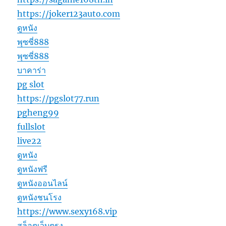
https://joker123auto.com
ดูหนัง
พุซซี่888
พุซซี่888
บาคาร่า
pg slot
https://pgslot77.run
pgheng99
fullslot
live22
ดูหนัง
ดูหนังฟรี
ดูหนังออนไลน์
ดูหนังชนโรง
https://www.sexy168.vip
สล็อตเว็บตรง