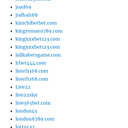
juad69
judhai168
kimchibetbet.com
kingromans789.com
kingxxxbet123.com
kingxxxbet123.com
lalikabetsgame.com
lcbet444.com
lionth168.com
lionth168.com
Live22
live22slot
lnw365bet.com
london45
london6789.com
lotto432