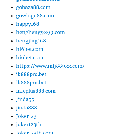
gobaza88.com
gowingo88.com
happy168
hengheng9899.com
hengjing168
hi6bet.com
hi6bet.com
https://www.mfj889xx.com/
ib888pro.bet
ib888pro.bet
infyplus888.com
Jinda55
jinda888
Joker123
joker123th
Joker123th.com