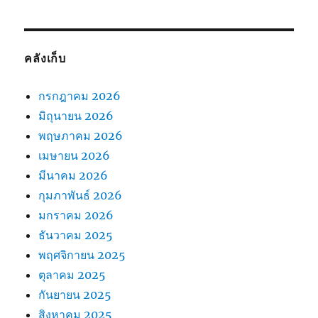
คลังเก็บ
กรกฎาคม 2026
มิถุนายน 2026
พฤษภาคม 2026
เมษายน 2026
มีนาคม 2026
กุมภาพันธ์ 2026
มกราคม 2026
ธันวาคม 2025
พฤศจิกายน 2025
ตุลาคม 2025
กันยายน 2025
สิงหาคม 2025