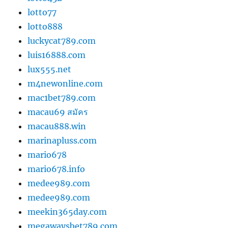
lotto77
lotto888
luckycat789.com
luis16888.com
lux555.net
m4newonline.com
mac1bet789.com
macau69 สมัคร
macau888.win
marinapluss.com
mario678
mario678.info
medee989.com
medee989.com
meekin365day.com
megawaysbet789.com