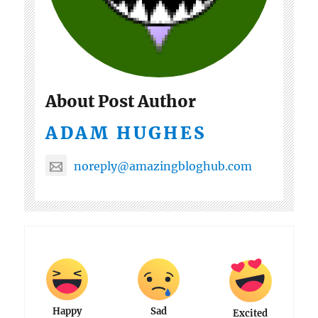
About Post Author
ADAM HUGHES
noreply@amazingbloghub.com
Happy
Sad
Excited