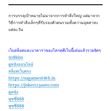
การบรรลุเป้าหมายไม่มาจากการทำสิ่งใหญ่ แต่มาจาก
วิธีการทำสิ่งเล็กๆที่รับรองตัวตนรวมทั้งความอุตสาหะ
แต่ละวัน
เว็บสล็อตและบาคาร่าของโครตดีเว็บนี้เล่นแล้วรวยจัดๆ
918kiss
ดูหนังออนไลน์
สล็อตเว็บตรง
https://sagame168th.in
https://joker123auto.com
ดูหนัง
พุซซี่888
พุซซี่888