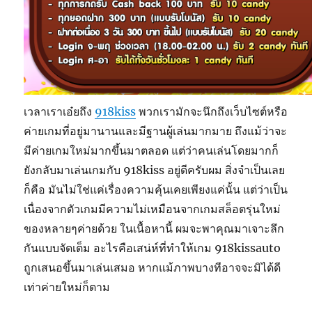
เวลาเราเอ๋ยถึง
918kiss
พวกเรามักจะนึกถึงเว็บไซต์หรือ
ค่ายเกมที่อยู่มานานและมีฐานผู้เล่นมากมาย ถึงแม้ว่าจะ
มีค่ายเกมใหม่มากขึ้นมาตลอด แต่ว่าคนเล่นโดยมากก็
ยังกลับมาเล่นเกมกับ 918kiss อยู่ดีครับผม สิ่งจำเป็นเลย
ก็คือ มันไม่ใช่แค่เรื่องความคุ้นเคยเพียงแค่นั้น แต่ว่าเป็น
เนื่องจากตัวเกมมีความไม่เหมือนจากเกมสล็อตรุ่นใหม่
ของหลายๆค่ายด้วย ในเนื้อหานี้ ผมจะพาคุณมาเจาะลึก
กันแบบจัดเต็ม อะไรคือเสน่ห์ที่ทำให้เกม 918kissauto
ถูกเสนอขึ้นมาเล่นเสมอ หากแม้ภาพบางทีอาจจะมิได้ดี
เท่าค่ายใหม่ก็ตาม