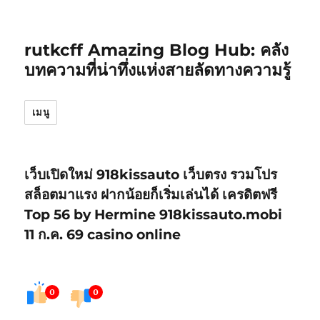
rutkcff Amazing Blog Hub: คลัง
บทความที่น่าทึ่งแห่งสายลัดทางความรู้
เมนู
เว็บเปิดใหม่ 918kissauto เว็บตรง รวมโปร
สล็อตมาแรง ฝากน้อยก็เริ่มเล่นได้ เครดิตฟรี
Top 56 by Hermine 918kissauto.mobi
11 ก.ค. 69 casino online
0
0