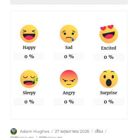
Happy
Sad
Excited
0
%
0
%
0
%
Sleepy
Angry
Surprise
0
%
0
%
0
%
ผู้
เขียน
รูป
หมวด
Adam Hughes
27 พฤษภาคม 2026
เสียง
เขียน
เมื่อ
แบบ
หมู่
ป้าย
918kissauto
918kissauto