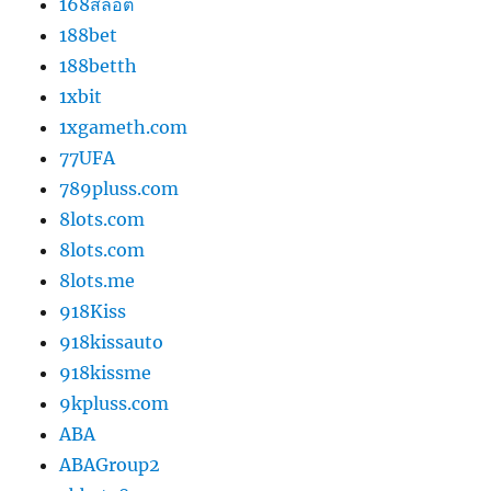
168สล็อต
188bet
188betth
1xbit
1xgameth.com
77UFA
789pluss.com
8lots.com
8lots.com
8lots.me
918Kiss
918kissauto
918kissme
9kpluss.com
ABA
ABAGroup2