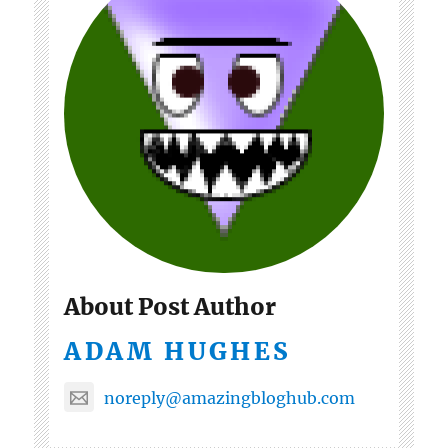
About Post Author
ADAM HUGHES
noreply@amazingbloghub.com