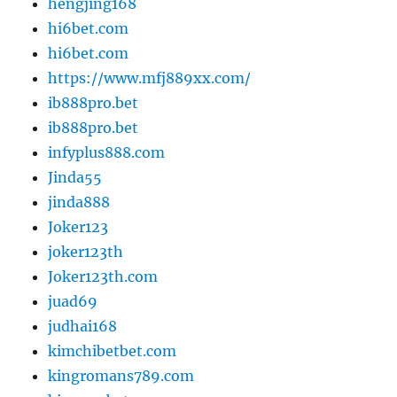
hengjing168
hi6bet.com
hi6bet.com
https://www.mfj889xx.com/
ib888pro.bet
ib888pro.bet
infyplus888.com
Jinda55
jinda888
Joker123
joker123th
Joker123th.com
juad69
judhai168
kimchibetbet.com
kingromans789.com