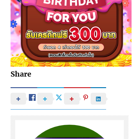
Share